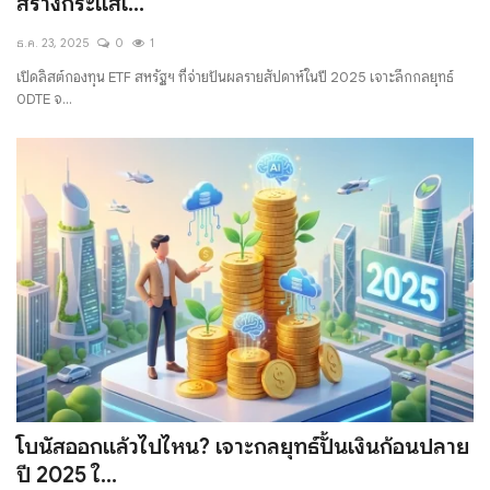
สร้างกระแสเ...
มั่งคั่งทางสลากกินแบ่งรัฐบาล
ธ.ค. 23, 2025
0
1
เปิดลิสต์กองทุน ETF สหรัฐฯ ที่จ่ายปันผลรายสัปดาห์ในปี 2025 เจาะลึกกลยุทธ์
มั่งคั่งทางหวยลาว
0DTE จ...
โบนัสออกแล้วไปไหน? เจาะกลยุทธ์ปั้นเงินก้อนปลาย
ปี 2025 ใ...