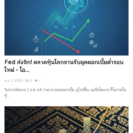
Fed ส่งซิก! ตลาดหุ้นโลกขานรับยุคดอกเบี้ยต่ำรอบ
ใหม่ - โอ...
ธ.ค. 2, 2025
0
1
วิเคราะห์ตลาด 2 ธ.ค. 68: Fed อาจลดดอกเบี้ย, ยุโรปฟื้น, เอเชียโตแรง ชี้โอกาสใน
หุ้...