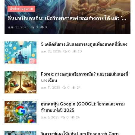
มั่งคั่งทางสุขภาพ
ตื่นมาเป็นคนอื่น: เมื่อวิทยาศาสตร์ซ่อมร่างกายได้ แล้ว '...
พ.ย. 30, 2025
0
3
5 เคล็ดลับการเงินและการลงทุนเพื่ออนาคตที่มั่นคง
ม.ค. 28, 2025
0
20
Forex: การลงทุนหรือการพนัน? แกะรอยเส้นแบ่งที่
บางเฉียบ
ม.ค. 11, 2025
0
24
อนาคตหุ้น Google (GOOGL): โอกาสและความ
ท้าทายแห่งปี 2025
ม.ค. 6, 2025
0
24
วิเคราะห์แนวโน้มหุ้น Lam Research Corp