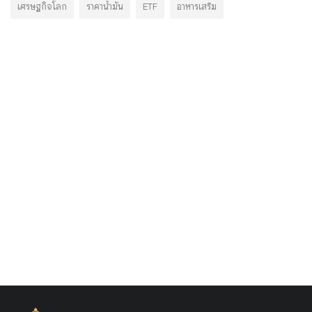
เศรษฐกิจโลก
ราคาน้ำมัน
ETF
อาหารเสริม