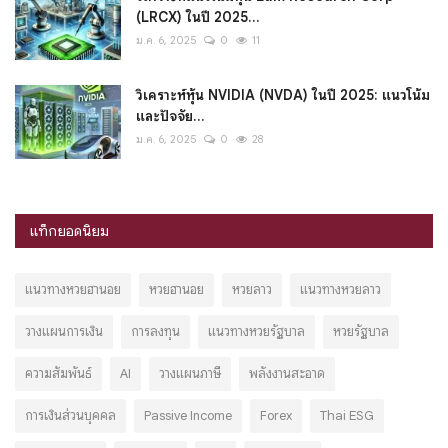
(LRCX) ในปี 2025...
ม.ค. 6, 2025
0
11
วิเคราะห์หุ้น NVIDIA (NVDA) ในปี 2025: แนวโน้ม
และปัจจัย...
ม.ค. 6, 2025
0
28
แท็กยอดนิยม
แนวทางหวยฮานอย
หวยฮานอย
หวยลาว
แนวทางหวยลาว
วางแผนการเงิน
การลงทุน
แนวทางหวยรัฐบาล
หวยรัฐบาล
ความสัมพันธ์
AI
วางแผนภาษี
พลังงานสะอาด
การเงินส่วนบุคคล
Passive Income
Forex
Thai ESG