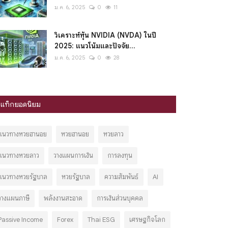
ม.ค. 6, 2025
0
11
วิเคราะห์หุ้น NVIDIA (NVDA) ในปี
2025: แนวโน้มและปัจจัย...
ม.ค. 6, 2025
0
28
แท็กยอดนิยม
แนวทางหวยฮานอย
หวยฮานอย
หวยลาว
แนวทางหวยลาว
วางแผนการเงิน
การลงทุน
แนวทางหวยรัฐบาล
หวยรัฐบาล
ความสัมพันธ์
AI
วางแผนภาษี
พลังงานสะอาด
การเงินส่วนบุคคล
Passive Income
Forex
Thai ESG
เศรษฐกิจโลก