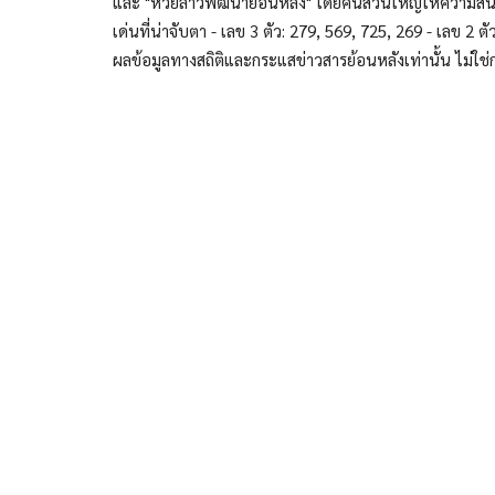
และ "หวยลาวพัฒนาย้อนหลัง" โดยคนส่วนใหญ่ให้ความสนใ
เด่นที่น่าจับตา - เลข 3 ตัว: 279, 569, 725, 269 - เลข 2 
ผลข้อมูลทางสถิติและกระแสข่าวสารย้อนหลังเท่านั้น ไม่ใช