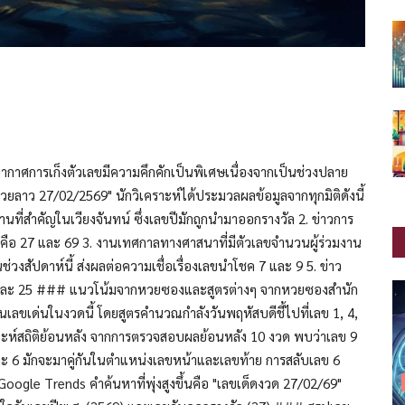
รยากาศการเก็งตัวเลขมีความคึกคักเป็นพิเศษเนื่องจากเป็นช่วงปลาย
วยลาว 27/02/2569" นักวิเคราะห์ได้ประมวลผลข้อมูลจากทุกมิติดังนี้
ี่สำคัญในเวียงจันทน์ ซึ่งเลขปีมักถูกนำมาออกรางวัล 2. ข่าวการ
คือ 27 และ 69 3. งานเทศกาลทางศาสนาที่มีตัวเลขจำนวนผู้ร่วมงาน
่วงสัปดาห์นี้ ส่งผลต่อความเชื่อเรื่องเลขนำโชค 7 และ 9 5. ข่าว
56 และ 25 ### แนวโน้มจากหวยซองและสูตรต่างๆ จากหวยซองสำนัก
็นเลขเด่นในงวดนี้ โดยสูตรคำนวณกำลังวันพฤหัสบดีชี้ไปที่เลข 1, 4,
ะห์สถิติย้อนหลัง จากการตรวจสอบผลย้อนหลัง 10 งวด พบว่าเลข 9
 และ 6 มักจะมาคู่กันในตำแหน่งเลขหน้าและเลขท้าย การสลับเลข 6
Google Trends คำค้นหาที่พุ่งสูงขึ้นคือ "เลขเด็ดงวด 27/02/69"