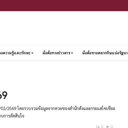
งทางความรู้และทักษะ
มั่งคั่งทางข่าวสาร
มั่งคั่งทางสลากกินแบ่งรัฐบ
69
 27/02/2569 โดยรวบรวมข้อมูลจากหวยซองสำนักดังและกระแสโซเชียล
อบการตัดสินใจ
0
0