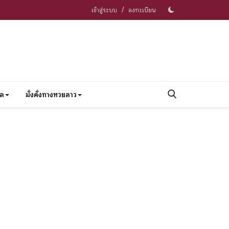
/
เข้าสู่ระบบ
ลงทะเบียน
าล
มั่งคั่งทางหวยลาว