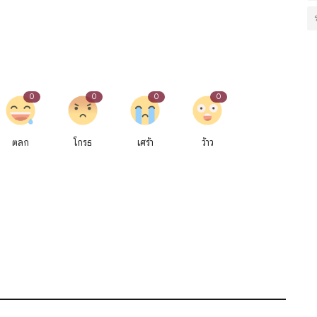
0
0
0
0
ตลก
โกรธ
เศร้า
ว้าว