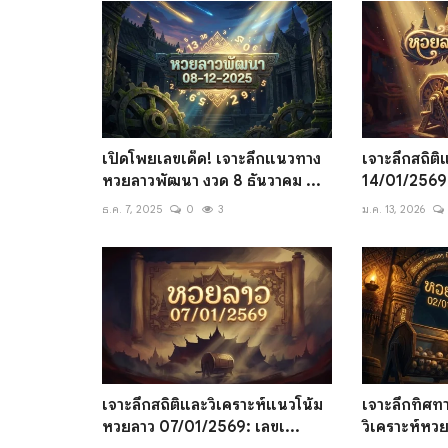
เปิดโพยเลขเด็ด! เจาะลึกแนวทาง
เจาะลึกสถิต
หวยลาวพัฒนา งวด 8 ธันวาคม ...
14/01/2569 
ธ.ค. 7, 2025
0
3
ม.ค. 13, 2026
เจาะลึกสถิติและวิเคราะห์แนวโน้ม
เจาะลึกทิศทา
หวยลาว 07/01/2569: เลขเ...
วิเคราะห์หว