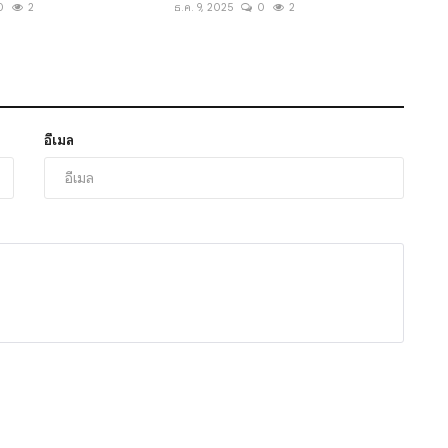
0
2
ธ.ค. 9, 2025
0
2
อีเมล