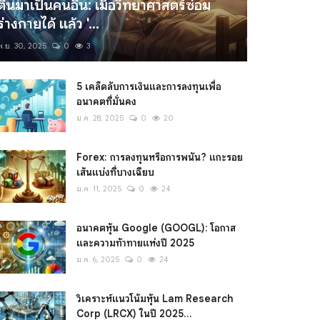
ตื่นมาเป็นคนอื่น: เมื่อวิทยาศาสตร์ซ่อม
ร่างกายได้ แล้ว '...
พ.ย. 30, 2025
0
3
5 เคล็ดลับการเงินและการลงทุนเพื่อ
อนาคตที่มั่นคง
ม.ค. 28, 2025
0
20
Forex: การลงทุนหรือการพนัน? แกะรอย
เส้นแบ่งที่บางเฉียบ
ม.ค. 11, 2025
0
24
อนาคตหุ้น Google (GOOGL): โอกาส
และความท้าทายแห่งปี 2025
ม.ค. 6, 2025
0
24
วิเคราะห์แนวโน้มหุ้น Lam Research
Corp (LRCX) ในปี 2025...