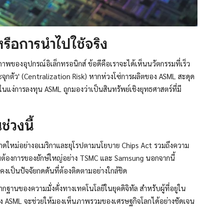
หรือการนำไปใช้จริง
ของอุปกรณ์อิเล็กทรอนิกส์ ข้อดีคือเราจะได้เห็นนวัตกรรมที่เร็ว
ระจุกตัว' (Centralization Risk) หากห่วงโซ่การผลิตของ ASML สะดุด
นแง่การลงทุน ASML ถูกมองว่าเป็นสินทรัพย์เชิงยุทธศาสตร์ที่มี
่วงนี้
ตลาดใหม่อย่างอเมริกาและยุโรปตามนโยบาย Chips Act รวมถึงความ
มต้องการของยักษ์ใหญ่อย่าง TSMC และ Samsung นอกจากนี้
งเป็นปัจจัยกดดันที่ต้องติดตามอย่างใกล้ชิด
กฐานของความมั่งคั่งทางเทคโนโลยีในยุคดิจิทัล สำหรับผู้ที่อยู่ใน
 ASML จะช่วยให้มองเห็นภาพรวมของเศรษฐกิจโลกได้อย่างชัดเจน