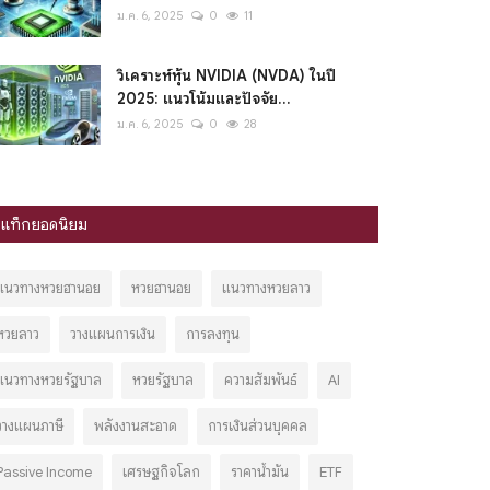
ม.ค. 6, 2025
0
11
วิเคราะห์หุ้น NVIDIA (NVDA) ในปี
2025: แนวโน้มและปัจจัย...
ม.ค. 6, 2025
0
28
แท็กยอดนิยม
แนวทางหวยฮานอย
หวยฮานอย
แนวทางหวยลาว
หวยลาว
วางแผนการเงิน
การลงทุน
แนวทางหวยรัฐบาล
หวยรัฐบาล
ความสัมพันธ์
AI
วางแผนภาษี
พลังงานสะอาด
การเงินส่วนบุคคล
Passive Income
เศรษฐกิจโลก
ราคาน้ำมัน
ETF