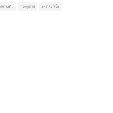
อาหารเสริม
กองทุนรวม
อัตราดอกเบี้ย