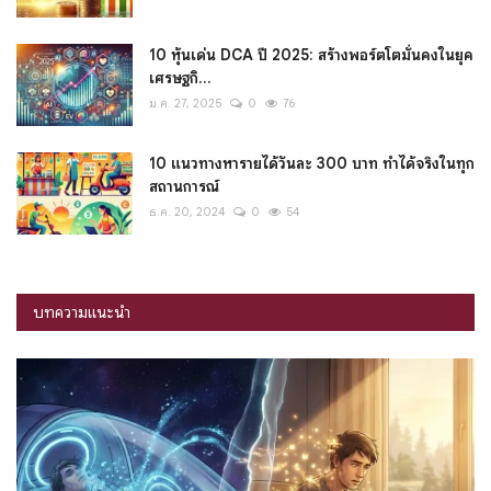
10 หุ้นเด่น DCA ปี 2025: สร้างพอร์ตโตมั่นคงในยุค
เศรษฐกิ...
ม.ค. 27, 2025
0
76
10 แนวทางหารายได้วันละ 300 บาท ทำได้จริงในทุก
สถานการณ์
ธ.ค. 20, 2024
0
54
บทความแนะนำ