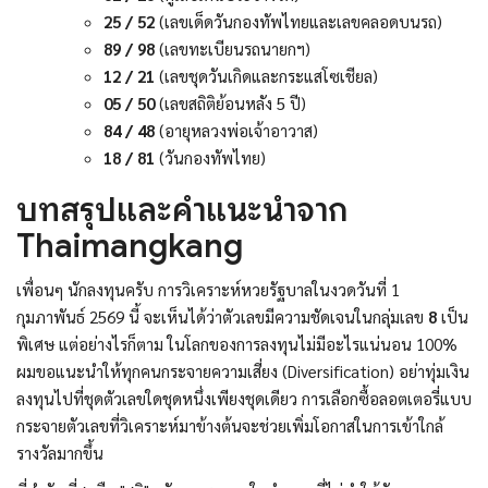
25 / 52
(เลขเด็ดวันกองทัพไทยและเลขคลอดบนรถ)
89 / 98
(เลขทะเบียนรถนายกฯ)
12 / 21
(เลขชุดวันเกิดและกระแสโซเชียล)
05 / 50
(เลขสถิติย้อนหลัง 5 ปี)
84 / 48
(อายุหลวงพ่อเจ้าอาวาส)
18 / 81
(วันกองทัพไทย)
บทสรุปและคำแนะนำจาก
Thaimangkang
เพื่อนๆ นักลงทุนครับ การวิเคราะห์หวยรัฐบาลในงวดวันที่ 1
กุมภาพันธ์ 2569 นี้ จะเห็นได้ว่าตัวเลขมีความชัดเจนในกลุ่มเลข
8
เป็น
พิเศษ แต่อย่างไรก็ตาม ในโลกของการลงทุนไม่มีอะไรแน่นอน 100%
ผมขอแนะนำให้ทุกคนกระจายความเสี่ยง (Diversification) อย่าทุ่มเงิน
ลงทุนไปที่ชุดตัวเลขใดชุดหนึ่งเพียงชุดเดียว การเลือกซื้อลอตเตอรี่แบบ
กระจายตัวเลขที่วิเคราะห์มาข้างต้นจะช่วยเพิ่มโอกาสในการเข้าใกล้
รางวัลมากขึ้น