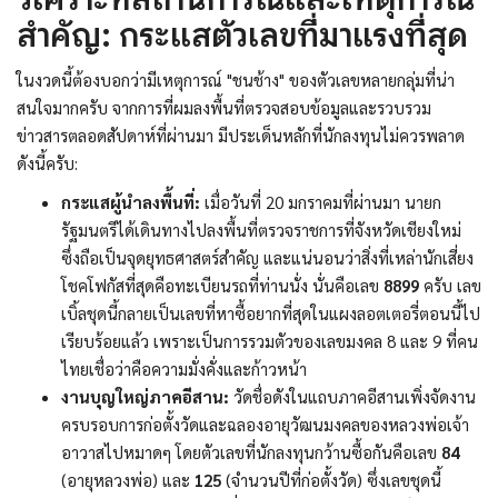
สำคัญ: กระแสตัวเลขที่มาแรงที่สุด
ในงวดนี้ต้องบอกว่ามีเหตุการณ์ "ชนช้าง" ของตัวเลขหลายกลุ่มที่น่า
สนใจมากครับ จากการที่ผมลงพื้นที่ตรวจสอบข้อมูลและรวบรวม
ข่าวสารตลอดสัปดาห์ที่ผ่านมา มีประเด็นหลักที่นักลงทุนไม่ควรพลาด
ดังนี้ครับ:
กระแสผู้นำลงพื้นที่:
เมื่อวันที่ 20 มกราคมที่ผ่านมา นายก
รัฐมนตรีได้เดินทางไปลงพื้นที่ตรวจราชการที่จังหวัดเชียงใหม่
ซึ่งถือเป็นจุดยุทธศาสตร์สำคัญ และแน่นอนว่าสิ่งที่เหล่านักเสี่ยง
โชคโฟกัสที่สุดคือทะเบียนรถที่ท่านนั่ง นั่นคือเลข
8899
ครับ เลข
เบิ้ลชุดนี้กลายเป็นเลขที่หาซื้อยากที่สุดในแผงลอตเตอรี่ตอนนี้ไป
เรียบร้อยแล้ว เพราะเป็นการรวมตัวของเลขมงคล 8 และ 9 ที่คน
ไทยเชื่อว่าคือความมั่งคั่งและก้าวหน้า
งานบุญใหญ่ภาคอีสาน:
วัดชื่อดังในแถบภาคอีสานเพิ่งจัดงาน
ครบรอบการก่อตั้งวัดและฉลองอายุวัฒนมงคลของหลวงพ่อเจ้า
อาวาสไปหมาดๆ โดยตัวเลขที่นักลงทุนกว้านซื้อกันคือเลข
84
(อายุหลวงพ่อ) และ
125
(จำนวนปีที่ก่อตั้งวัด) ซึ่งเลขชุดนี้