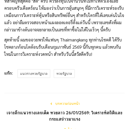
ที่สำคัญที่สุดคือ "สติ" ครับ ควรลงทุนในจำนวนที่ไม่ทำให้ตัวเองและ
ครอบครัวเดือดร้อน ให้มองว่าเป็นการลุ้นสนุกๆ ที่มีการวิเคราะห์รองรับ
เหมือนการวิเคราะห์หุ้นหรือสินทรัพย์อื่นๆ สำหรับใครที่ได้เลขเด่นในใจ
แล้ว อย่าลืมตรวจสอบหน้าแผงลอตเตอรี่ตั้งแต่วันนี้ เพราะเลขดังที่ผม
กล่าวมาข้างต้นอาจจะกลายเป็นเลขที่หาซื้อไม่ได้ในเร็วๆ นี้ครับ
สุดท้ายนี้ ผมขออวยพรให้แฟนๆ Thaimangkang ทุกท่านโชคดี ได้รับ
โชคลาภก้อนโตต้อนรับเดือนกุมภาพันธ์ 2569 นี้กันทุกคน แล้วพบกัน
ใหม่ในการวิเคราะห์งวดหน้า สำหรับวันนี้สวัสดีครับ!
แท็ก:
แนวทางหวยรัฐบาล
หวยรัฐบาล
บทความก่อนหน้า
เจาะลึกแนวทางเลขเด็ด หวยลาว 26/01/2569: วิเคราะห์สถิติและ
กระแสข่าวมาแรง