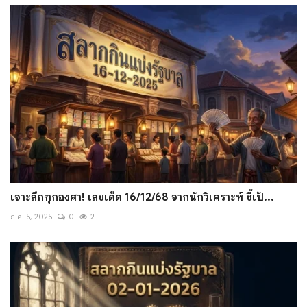
เจาะลึกทุกองศา! เลขเด็ด 16/12/68 จากนักวิเคราะห์ ชี้เป้...
ธ.ค. 5, 2025
0
2