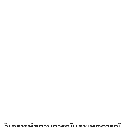
วิเคราะห์สถานการณ์และเหตุการณ์