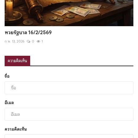
หวยรัฐบาล 16/2/2569
ก.พ. 13, 2026
0
1
ความคิดเห็น
ชื่อ
อีเมล
ความคิดเห็น