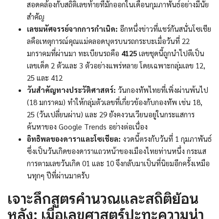
สอดคล้องกับสถิติเลขท้ายที่มักออกในเดือนกุมภาพันธ์อย่างมีนัย
สำคัญ
เลขมหัศจรรย์จากการกำเนิด:
อีกหนึ่งข่าวที่แชร์กันสนั่นโซเชีย
ลคือเหตุการณ์คุณแม่คลอดบุตรบนรถกระบะเมื่อวันที่ 22
มกราคมที่ผ่านมา ทะเบียนรถคือ
4125
เลขชุดนี้ถูกนำไปตีเป็น
เลขเด็ด 2 ตัวและ 3 ตัวอย่างแพร่หลาย โดยเฉพาะกลุ่มเลข 12,
25 และ 412
วันสำคัญทางประวัติศาสตร์:
วันกองทัพไทยที่เพิ่งผ่านพ้นไป
(18 มกราคม) ทำให้กลุ่มตัวเลขที่เกี่ยวข้องกับกองทัพ เช่น 18,
25 (วันเปลี่ยนผ่าน) และ 29 ยังคงวนเวียนอยู่ในกระแสการ
ค้นหาของ Google Trends อย่างต่อเนื่อง
อิทธิพลของดาราและโซเชียล:
งวดนี้ตรงกับวันที่ 1 กุมภาพันธ์
ซึ่งเป็นวันเกิดของดาราแถวหน้าของเมืองไทยท่านหนึ่ง กระแส
การตามเลขวันเกิด 01 และ 10 จึงกลับมาเป็นที่นิยมอีกครั้งเหมือ
นทุกๆ ปีที่ผ่านมาครับ
เจาะลึกสูตรคำนวณและสถิติย้อน
หลัง: เมื่อเลขศาสตร์ปะทะความน่า