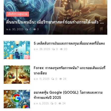
มั่งคั่งทางสุขภาพ
ตื่นมาเป็นคนอื่น: เมื่อวิทยาศาสตร์ซ่อมร่างกายได้ แล้ว '...
พ.ย. 30, 2025
0
3
5 เคล็ดลับการเงินและการลงทุนเพื่ออนาคตที่มั่นคง
ม.ค. 28, 2025
0
20
Forex: การลงทุนหรือการพนัน? แกะรอยเส้นแบ่งที่
บางเฉียบ
ม.ค. 11, 2025
0
24
อนาคตหุ้น Google (GOOGL): โอกาสและความ
ท้าทายแห่งปี 2025
ม.ค. 6, 2025
0
24