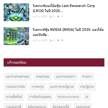
วิเคราะห์แนวโน้มหุ้น Lam Research Corp
(LRCX) ในปี 2025...
ม.ค. 6, 2025
0
11
วิเคราะห์หุ้น NVIDIA (NVDA) ในปี 2025: แนวโน้ม
และปัจจัย...
ม.ค. 6, 2025
0
28
แท็กยอดนิยม
แนวทางหวยฮานอย
หวยฮานอย
แนวทางหวยลาว
หวยลาว
วางแผนการเงิน
การลงทุน
แนวทางหวยรัฐบาล
หวยรัฐบาล
ความสัมพันธ์
การเงินส่วนบุคคล
Passive Income
AI
วางแผนภาษี
พลังงานสะอาด
อัตราดอกเบี้ย
กองทุนรวม