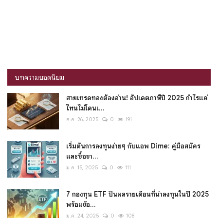
บทความยอดนิยม
สายเทรดทองต้องอ่าน! อัปเดตภาษีปี 2025 กำไรแค่
ไหนไม่โดนเ...
ธ.ค. 26, 2025
0
191
เริ่มต้นการลงทุนง่ายๆ กับแอพ Dime: คู่มือสมัคร
และซื้อขา...
ม.ค. 15, 2025
0
111
7 กองทุน ETF ปันผลรายเดือนที่น่าลงทุนในปี 2025
พร้อมข้อ...
ม.ค. 24, 2025
0
108