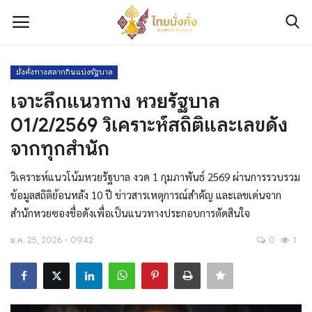
มั่งคั่งทางสลากกินแบ่งรัฐบาล
เข้าสู่ระบบ
ลงทะเบียน
เจาะลึกแนวทาง หวยรัฐบาล
01/2/2569 วิเคราะห์สถิติและเลขดัง
ติดต่อเรา
จากทุกสำนัก
เกี่ยวกับเรา
วิเคราะห์แนวโน้มหวยรัฐบาล งวด 1 กุมภาพันธ์ 2569 ผ่านการรวบรวม
ข้อมูลสถิติย้อนหลัง 10 ปี ข่าวสารเหตุการณ์สำคัญ และเลขเด่นจาก
มั่งคั่งทางการเงิน
สำนักหวยซองชื่อดังเพื่อเป็นแนวทางประกอบการตัดสินใจ
มั่งคั่งทางทรัพย์สิน
ม.ค. 25, 2026 - 09:42
0
1
มั่งคั่งทางความรู้และทักษะ
มั่งคั่งทางข่าวสาร