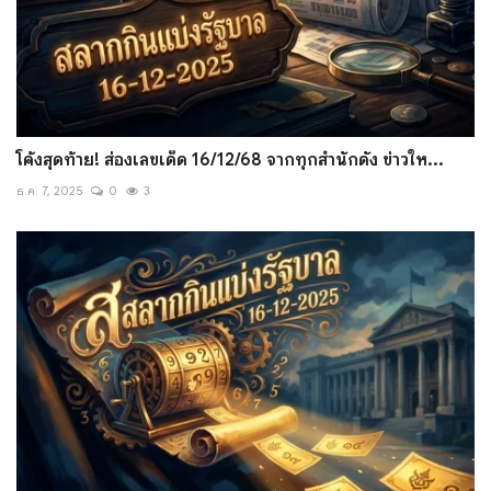
โค้งสุดท้าย! ส่องเลขเด็ด 16/12/68 จากทุกสำนักดัง ข่าวให...
ธ.ค. 7, 2025
0
3