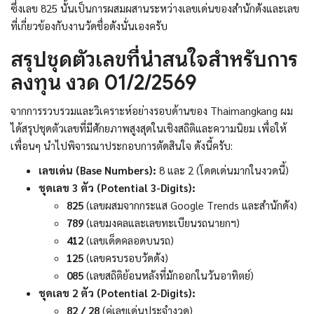
ซึ่งเลข 825 นั้นเป็นการผสมผสานระหว่างเลขเด่นของสำนักดังและเลข
ที่เกี่ยวข้องกับงานวัดชื่อดังนั่นเองครับ
สรุปชุดตัวเลขที่น่าสนใจสำหรับการ
ลงทุน งวด 01/2/2569
จากการรวบรวมและวิเคราะห์อย่างรอบด้านของ Thaimangkang ผม
ได้สรุปชุดตัวเลขที่มีศักยภาพสูงสุดในเชิงสถิติและความนิยม เพื่อให้
เพื่อนๆ นำไปพิจารณาประกอบการตัดสินใจ ดังนี้ครับ:
เลขเด่น (Base Numbers):
8 และ 2 (โดดเด่นมากในงวดนี้)
ชุดเลข 3 ตัว (Potential 3-Digits):
825
(เลขผสมจากกระแส Google Trends และสำนักดัง)
789
(เลขมงคลและเลขทะเบียนรถนายกฯ)
412
(เลขเด็ดคลอดบนรถ)
125
(เลขครบรอบวัดดัง)
085
(เลขสถิติย้อนหลังที่มักออกในวันอาทิตย์)
ชุดเลข 2 ตัว (Potential 2-Digits):
82 / 28
(คู่เลขเด่นประจำงวด)