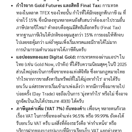
กำไรจาก Gold Futures และสิทธิ Final Tax:
การเทรด
ทองในตลาด TFEX ของไทยนั้น กำไรที่ได้มักจะถูกหักภาษี ณ ที่
จ่ายไว้ 15% ซึ่งนักลงทุนหลายคนยังสับสนว่าต้องเอาไปรวมยื่น
ภาษีปลายปีไหม? คำตอบคือคุณมีสิทธิเลือกครับ (Final Tax)
หากฐานภาษีเงินได้ปกติของคุณสูงกว่า 15% การยอมให้หักจบ
ไปเลยจะคุ้มกว่า แต่ถ้าคุณเพิ่งเริ่มเทรดและมีรายได้ไม่มาก
การนำมารวมคำนวณอาจได้ภาษีคืนครับ
แอปออมทองและ Digital Gold:
การเทรดทองผ่านแอปฯ ใน
ไทย (เช่น Gold Now, เป๋าตัง) ที่ได้รับความนิยมสุดๆ ในปี 2025
ส่วนใหญ่จะเป็นการซื้อขายทองแท่งดิจิทัล ซึ่งตามกฎหมายไทย
'กำไรจากการขายสังหาริมทรัพย์ที่ไม่ได้มุ่งหากำไร' อาจได้รับ
ยกเว้น แต่สรรพากรเริ่มเข้ามาเพ่งเล็งว่า หากมีการซื้อมาขายไป
บ่อยครั้ง (Day Trade) จะถือเป็นการ 'มุ่งหากำไร' หรือไม่ ซึ่งอาจ
ถูกจัดเป็นเงินได้ประเภท 40(8) ได้ครับ
ภาษีมูลค่าเพิ่ม (VAT 7%) กับทองคำ:
เพื่อนๆ หลายคนกังวล
เรื่อง VAT ในการซื้อทองคำแท่ง 96.5% หรือ 99.99% ยังคงได้
รับยกเว้น VAT ครับ แต่สิ่งที่ต้องระวังคือ 'ค่ากำเหน็จ' หรือ
บริการฝากทองบางรูปแบบที่มีการเรียกเก็บ VAT แยกต่างหาก