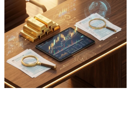
มั่งคั่งทางสลากกินแบ่งรัฐบาล
มั่งคั่งทางหวยลาว