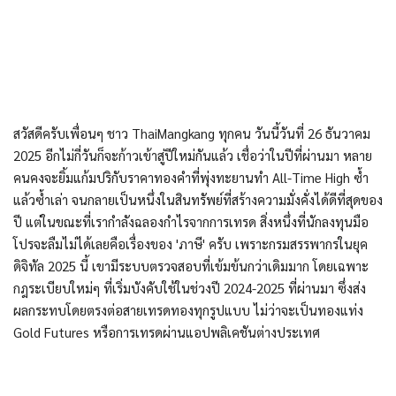
สวัสดีครับเพื่อนๆ ชาว ThaiMangkang ทุกคน วันนี้วันที่ 26 ธันวาคม
2025 อีกไม่กี่วันก็จะก้าวเข้าสู่ปีใหม่กันแล้ว เชื่อว่าในปีที่ผ่านมา หลาย
คนคงจะยิ้มแก้มปริกับราคาทองคำที่พุ่งทะยานทำ All-Time High ซ้ำ
แล้วซ้ำเล่า จนกลายเป็นหนึ่งในสินทรัพย์ที่สร้างความมั่งคั่งได้ดีที่สุดของ
ปี แต่ในขณะที่เรากำลังฉลองกำไรจากการเทรด สิ่งหนึ่งที่นักลงทุนมือ
โปรจะลืมไม่ได้เลยคือเรื่องของ 'ภาษี' ครับ เพราะกรมสรรพากรในยุค
ดิจิทัล 2025 นี้ เขามีระบบตรวจสอบที่เข้มข้นกว่าเดิมมาก โดยเฉพาะ
กฎระเบียบใหม่ๆ ที่เริ่มบังคับใช้ในช่วงปี 2024-2025 ที่ผ่านมา ซึ่งส่ง
ผลกระทบโดยตรงต่อสายเทรดทองทุกรูปแบบ ไม่ว่าจะเป็นทองแท่ง
Gold Futures หรือการเทรดผ่านแอปพลิเคชันต่างประเทศ