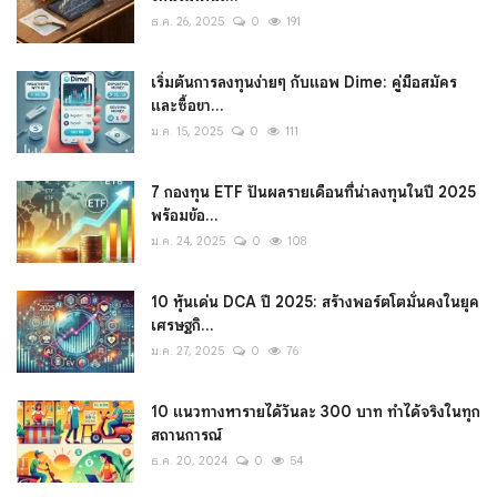
ธ.ค. 26, 2025
0
191
เริ่มต้นการลงทุนง่ายๆ กับแอพ Dime: คู่มือสมัคร
และซื้อขา...
ม.ค. 15, 2025
0
111
7 กองทุน ETF ปันผลรายเดือนที่น่าลงทุนในปี 2025
พร้อมข้อ...
ม.ค. 24, 2025
0
108
10 หุ้นเด่น DCA ปี 2025: สร้างพอร์ตโตมั่นคงในยุค
เศรษฐกิ...
ม.ค. 27, 2025
0
76
10 แนวทางหารายได้วันละ 300 บาท ทำได้จริงในทุก
สถานการณ์
ธ.ค. 20, 2024
0
54