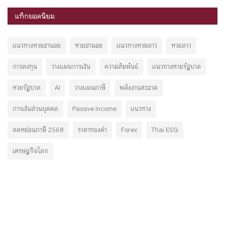
แท็กยอดนิยม
แนวทางหวยฮานอย
หวยฮานอย
แนวทางหวยลาว
หวยลาว
การลงทุน
วางแผนการเงิน
ความสัมพันธ์
แนวทางหวยรัฐบาล
หวยรัฐบาล
AI
วางแผนภาษี
พลังงานสะอาด
การเงินส่วนบุคคล
Passive Income
แนวทาง
ลดหย่อนภาษี 2568
ราคาทองคำ
Forex
Thai ESG
เศรษฐกิจโลก