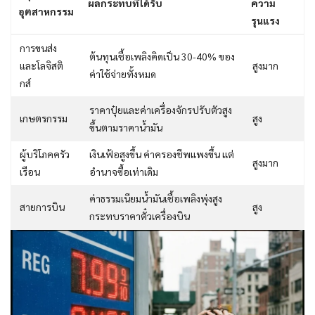
ผลกระทบที่ได้รับ
ความ
อุตสาหกรรม
รุนแรง
การขนส่ง
ต้นทุนเชื้อเพลิงคิดเป็น 30-40% ของ
และโลจิสติ
สูงมาก
ค่าใช้จ่ายทั้งหมด
กส์
ราคาปุ๋ยและค่าเครื่องจักรปรับตัวสูง
เกษตรกรรม
สูง
ขึ้นตามราคาน้ำมัน
ผู้บริโภคครัว
เงินเฟ้อสูงขึ้น ค่าครองชีพแพงขึ้น แต่
สูงมาก
เรือน
อำนาจซื้อเท่าเดิม
ค่าธรรมเนียมน้ำมันเชื้อเพลิงพุ่งสูง
สายการบิน
สูง
กระทบราคาตั๋วเครื่องบิน