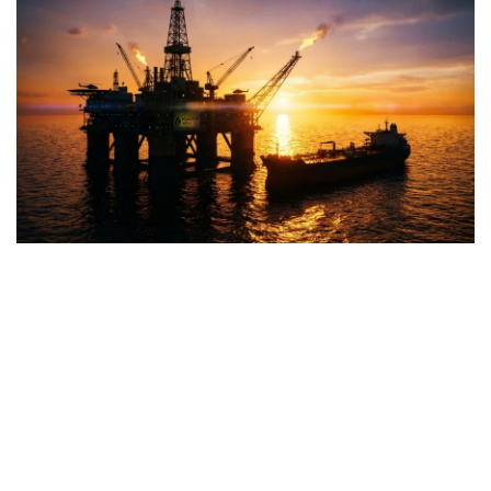
มั่งคั่งทางสลากกินแบ่งรัฐบาล
มั่งคั่งทางหวยลาว