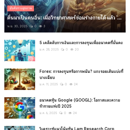
มั่งคั่งทางสุขภาพ
ตื่นมาเป็นคนอื่น: เมื่อวิทยาศาสตร์ซ่อมร่างกายได้ แล้ว '...
พ.ย. 30, 2025
0
3
5 เคล็ดลับการเงินและการลงทุนเพื่ออนาคตที่มั่นคง
ม.ค. 28, 2025
0
20
Forex: การลงทุนหรือการพนัน? แกะรอยเส้นแบ่งที่
บางเฉียบ
ม.ค. 11, 2025
0
24
อนาคตหุ้น Google (GOOGL): โอกาสและความ
ท้าทายแห่งปี 2025
ม.ค. 6, 2025
0
24
วิเคราะห์แนวโน้มหุ้น Lam Research Corp