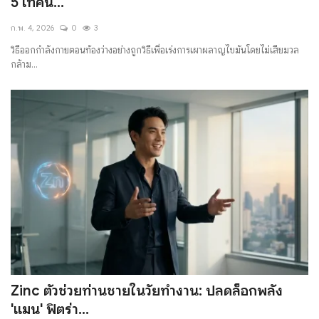
5 เทคนิ...
มั่งคั่งทางสลากกินแบ่งรัฐบาล
ก.พ. 4, 2026
0
3
วิธีออกกำลังกายตอนท้องว่างอย่างถูกวิธีเพื่อเร่งการเผาผลาญไขมันโดยไม่เสียมวล
มั่งคั่งทางหวยลาว
กล้าม...
Zinc ตัวช่วยท่านชายในวัยทำงาน: ปลดล็อกพลัง
'แมน' ฟิตร่า...