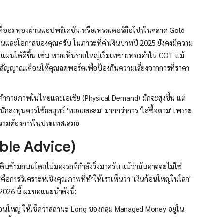
ม่ที่ออมทองผ่านแอปพลิเคชัน หรือเทรดเดอร์มือโปรในตลาด Gold
นและโอกาสของคุณครับ ในภาวะที่ค่าเงินบาทปี 2025 ยังคงมีความ
แผนได้ดีขึ้น เช่น หากเห็นรายใหญ่เริ่มเทขายทองคำใน COT แม้
สัญญาณเตือนให้คุณลดพอร์ตเพื่อป้องกันความเสี่ยงจากการที่ราคา
ำกายภาพในไทยและเอเชีย (Physical Demand) มักจะสูงขึ้น แต่
ักลงทุนควรใช้กลยุทธ์ 'ทยอยสะสม' มากกว่าการ 'ไล่ซื้อตาม' เพราะ
าความต้องการในประเทศเสมอ
ble Advice)
นข้ามถนนโดยไม่มองรถที่กำลังวิ่งมาครับ แม้ว่ามันอาจจะไม่ใช่
นคือการวิเคราะห์เชิงคุณภาพที่ทำให้เราเห็นว่า 'เงินก้อนใหญ่ในโลก'
2026 นี้ ผมขอแนะนำดังนี้:
อนใหญ่ ให้เช็คว่าสถานะ Long ของกลุ่ม Managed Money อยู่ใน