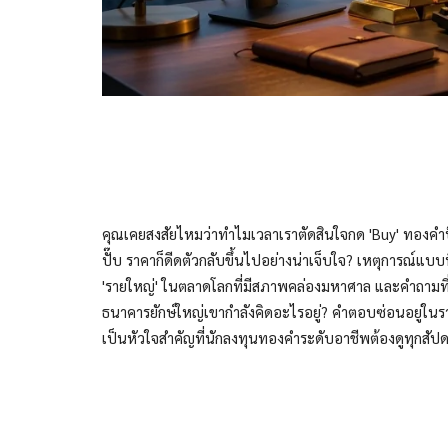
คุณเคยสงสัยไหมว่าทำไมเวลาเราตัดสินใจกด 'Buy' ทองคำป
ปั๊บ ราคาก็ดีดตัวกลับขึ้นไปอย่างน่าเจ็บใจ? เหตุการณ์แบบนี้
'รายใหญ่' ในตลาดโลกที่มีสภาพคล่องมหาศาล และคำถามที่ส
ธนาคารยักษ์ใหญ่เขากำลังคิดอะไรอยู่? คำตอบซ่อนอยู่ในร
เป็นหัวใจสำคัญที่นักลงทุนทองคำระดับอาชีพต้องดูทุกสัปด