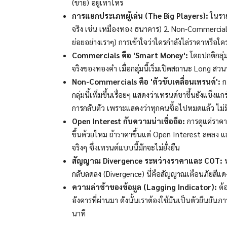
(ขาย) อยู่เท่าไหร่
การแยกประเภทผู้เล่น (The Big Players):
ในราย
จริง เช่น เหมืองทอง ธนาคาร) 2. Non-Commercials
ย่อยอย่างเราๆ) การเข้าใจว่าใครกำลังไล่ราคาหรือใ
Commercials คือ 'Smart Money':
โดยปกติกลุ่ม
จริงของทองคำ เมื่อกลุ่มนี้เริ่มเปิดสถานะ Long สว
Non-Commercials คือ 'ตัวขับเคลื่อนเทรนด์':
ก
กลุ่มนี้เพิ่มขึ้นเรื่อยๆ แสดงว่าเทรนด์ขาขึ้นยังแข็ง
การกลับตัว เพราะแสดงว่าทุกคนซื้อไปหมดแล้ว ไม่ม
Open Interest กับความน่าเชื่อถือ:
การดูแค่ราคาข
ขึ้นด้วยไหม ถ้าราคาขึ้นแต่ Open Interest ลดลง แ
จริงๆ ซึ่งเทรนด์แบบนี้มักจะไม่ยั่งยืน
สัญญาณ Divergence ระหว่างราคาและ COT:
ห
กลับลดลง (Divergence) นี่คือสัญญาณเตือนภัยสีแ
ความล่าช้าของข้อมูล (Lagging Indicator):
ต้อ
อังคารที่ผ่านมา ดังนั้นเราต้องใช้มันเป็นตัวยืนย
นาที