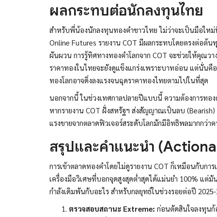
ผลกระทบต่อนักลงทุนไทย
สำหรับพี่น้องนักลงทุนทองคำชาวไทย ไม่ว่าจะเป็นมือให
Online Futures รายงาน COT มีผลกระทบโดยตรงต่อต้นทุ
ผันผวน การรู้ทิศทางทองคำโลกจาก COT จะช่วยให้คุณวาง
ราคาทองในไทยจะยังดูแข็งแกร่งเพราะบาทอ่อน แต่นั่นคือ
ทองโลกอาจดิ่งลงแรงจนฉุดราคาทองไทยตามไปในที่สุด
นอกจากนี้ ในช่วงเทศกาลปลายปีแบบนี้ ความต้องการทองค
หากรายงาน COT ฝั่งสหรัฐฯ ส่งสัญญาณเป็นลบ (Bearish) น
แรงขายจากตลาดฟิวเจอร์สระดับโลกมักมีอิทธิพลมากกว่
สรุปและคำแนะนำ (Actiona
การเข้าตลาดทองคำโดยไม่ดูรายงาน COT ก็เหมือนกับการเดิ
เครื่องมือวิเศษที่บอกจุดสูงสุดต่ำสุดได้แม่นยำ 100% แต่มั
กำลังเดิมพันกับอะไร สำหรับกลยุทธ์ในช่วงรอยต่อปี 2025-
ตรวจสอบสถานะ Extreme:
ก่อนตัดสินใจลงทุนก้