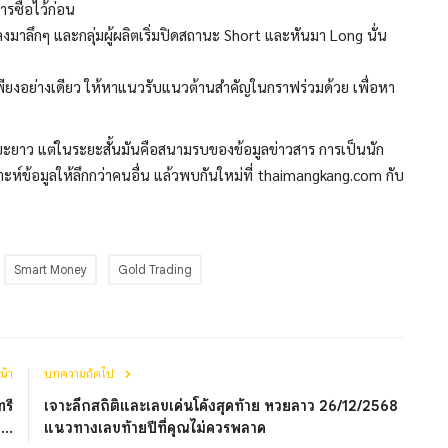
ารซื้อไว้ก่อน
มาลึกๆ และกลุ่มผู้ผลิตเริ่มปิดสถานะ Short และหันมา Long นั่น
พียงอย่างเดียว ให้หาแนวรับแนวต้านสำคัญในกราฟร่วมด้วย เพื่อหา
ะยะยาว แต่ในระยะสั้นมันคือสนามรบของข้อมูลข่าวสาร การเป็นนัก
คราะห์ข้อมูลให้ลึกกว่าคนอื่น แล้วพบกันใหม่ที่ thaimangkang.com กับ
Smart Money
Gold Trading
น้า
บทความถัดไป
รี
เจาะลึกสถิติและเลขเด่นโค้งสุดท้าย หวยลาว 26/12/2568
...
แนวทางเลขท้ายปีที่คุณไม่ควรพลาด