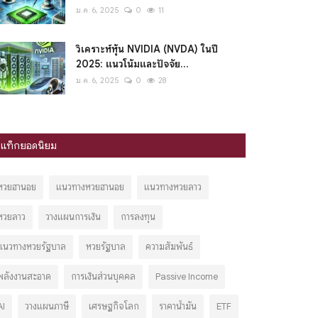
ม.ค. 6, 2025
0
11
วิเคราะห์หุ้น NVIDIA (NVDA) ในปี
2025: แนวโน้มและปัจจัย...
ม.ค. 6, 2025
0
28
แท็กยอดนิยม
หวยฮานอย
แนวทางหวยฮานอย
แนวทางหวยลาว
หวยลาว
วางแผนการเงิน
การลงทุน
แนวทางหวยรัฐบาล
หวยรัฐบาล
ความสัมพันธ์
พลังงานสะอาด
การเงินส่วนบุคคล
Passive Income
AI
วางแผนภาษี
เศรษฐกิจโลก
ราคาน้ำมัน
ETF