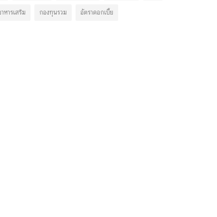
อาหารเสริม
กองทุนรวม
อัตราดอกเบี้ย