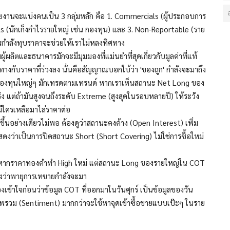
งานจะแบ่งคนเป็น 3 กลุ่มหลัก คือ 1. Commercials (ผู้ประกอบการ
 (นักเก็งกำไรรายใหญ่ เช่น กองทุน) และ 3. Non-Reportable (ราย
ครกำลังทุบราคาจะช่วยให้เราไม่หลงทิศทาง
ผู้ผลิตและธนาคารมักจะมีมุมมองที่แม่นยำที่สุดเกี่ยวกับมูลค่าที่แท้
นทางกับราคาที่ร่วงลง นั่นคือสัญญาณบอกใบ้ว่า 'ของถูก' กำลังจะมาถึง
องทุนใหญ่ๆ มักเทรดตามเทรนด์ หากเราเห็นสถานะ Net Long ของ
แกร่ง แต่ถ้ามันสูงจนถึงระดับ Extreme (สูงสุดในรอบหลายปี) ให้ระวัง
ีใครเหลือมาไล่ราคาต่อ
ึ้นอย่างเดียวไม่พอ ต้องดูว่าสถานะคงค้าง (Open Interest) เพิ่ม
สดงว่าเป็นการปิดสถานะ Short (Short Covering) ไม่ใช่การซื้อใหม่
ากราคาทองคำทำ High ใหม่ แต่สถานะ Long ของรายใหญ่ใน COT
ดงว่าพายุการเทขายกำลังจะมา
งเข้าใจก่อนว่าข้อมูล COT ที่ออกมาในวันศุกร์ เป็นข้อมูลของวัน
ันภาพรวม (Sentiment) มากกว่าจะใช้หาจุดเข้าซื้อขายแบบเป๊ะๆ ในราย