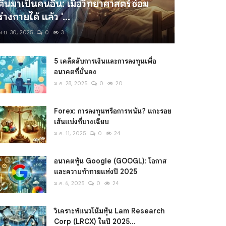
ตื่นมาเป็นคนอื่น: เมื่อวิทยาศาสตร์ซ่อม
ร่างกายได้ แล้ว '...
พ.ย. 30, 2025
0
3
5 เคล็ดลับการเงินและการลงทุนเพื่อ
อนาคตที่มั่นคง
ม.ค. 28, 2025
0
20
Forex: การลงทุนหรือการพนัน? แกะรอย
เส้นแบ่งที่บางเฉียบ
ม.ค. 11, 2025
0
24
อนาคตหุ้น Google (GOOGL): โอกาส
และความท้าทายแห่งปี 2025
ม.ค. 6, 2025
0
24
วิเคราะห์แนวโน้มหุ้น Lam Research
Corp (LRCX) ในปี 2025...