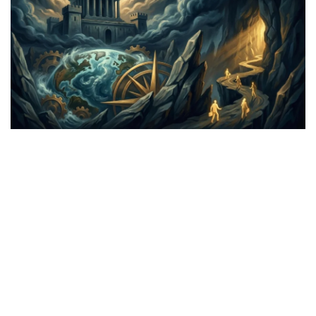
มั่งคั่งทางสลากกินแบ่งรัฐบาล
มั่งคั่งทางหวยลาว