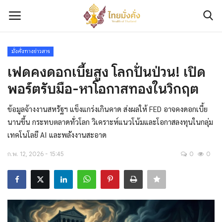
มั่งคั่งทางข่าวสาร
เข้าสู่ระบบ
ลงทะเบียน
เฟดคงดอกเบี้ยสูง โลกปั่นป่วน! เปิด
พอร์ตรับมือ-หาโอกาสทองในวิกฤต
ติดต่อเรา
ข้อมูลจ้างงานสหรัฐฯ แข็งแกร่งเกินคาด ส่งผลให้ FED อาจคงดอกเบี้ย
เกี่ยวกับเรา
นานขึ้น กระทบตลาดทั่วโลก วิเคราะห์แนวโน้มและโอกาสลงทุนในกลุ่ม
เทคโนโลยี AI และพลังงานสะอาด
มั่งคั่งทางการเงิน
ก.พ. 12, 2026 - 15:45
0
0
มั่งคั่งทางทรัพย์สิน
มั่งคั่งทางความรู้และทักษะ
มั่งคั่งทางข่าวสาร