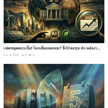
เฟดหยุดดอกเบี้ย! โลกเสี่ยงถดถอย? ชี้เป้าลงทุน AI-พลังงา...
ธ.ค. 16, 2025
0
0