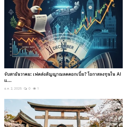
จับตาธันวาคม: เฟดส่งสัญญาณลดดอกเบี้ย? โอกาสลงทุนใน AI
แ...
ธ.ค. 2, 2025
0
1