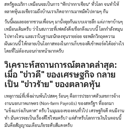
สหรัฐอเมริกา เหมือนจะเป็นการ "หักปากกาเซียน" ทั่วโลก จนทำให้
ตลาดหุ้นเอเชียรวมถึงบ้านเราเกิดอาการเมาหมัดไปตามๆ กัน
วันนี้ผมเลยอยากชวนเพื่อนๆ มานั่งคุยกันแบบเจาะลึก แต่ภาษาบ้านๆ
เหมือนเดิมครับ ว่าในสภาวะที่เฟดยังดึงเชือกตึงแบบนี้ โลกกำลังหมุน
ไปทางไหน และเราในฐานะนักลงทุนรายย่อย จะพลิกวิกฤตความ
ผันผวนนี้ ให้กลายเป็นโอกาสทองในการเก็บของดีเข้าพอร์ตได้อย่างไร
โดยที่ไม่ต้องนอนก่ายหน้าผากครับ
วิเคราะห์สถานการณ์ตลาดล่าสุด:
เมื่อ "ข่าวดี" ของเศรษฐกิจ กลาย
เป็น "ข่าวร้าย" ของตลาดหุ้น
เหตุการณ์ที่เพิ่งผ่านพ้นไปสดๆ ร้อนๆ คือการประกาศตัวเลขการจ้าง
งานนอกภาคเกษตร (Non-farm Payrolls) ของสหรัฐฯ ที่ออกมา
"แข็งแกร่งเกินคาด" ครับ ในมุมมองของคนทั่วไป เศรษฐกิจดี คนมีงาน
ทำ มันควรจะเป็นเรื่องดีใช่ไหมครับ? แต่สำหรับโลกการเงินในตอนนี้
มันคือสัญญาณเตือนภัยระดับสีแดงครับ