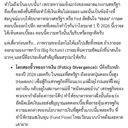
ทำไมถึงเป็นแบบนั้น? เพราะความแข็งแกร่งของตลาดแรงงานสหรัฐฯ
คือเชื้อเพลิงชั้นดีที่จะทำให้เงินเฟ้อไม่ยอมลง และนั่นเป็นข้ออ้างที่
สมบูรณ์แบบให้ธนาคารกลางสหรัฐฯ หรือ Fed ตัดสินใจ "ชะลอ" การลด
ดอกเบี้ยออกไปอีก ตลาดที่เคยเก็งกำไรกันว่าไตรมาส 1 ปี 2026 นี้เราจะ
ได้เห็นดอกเบี้ยลง ตอนนี้ความหวังนั้นเริ่มริบหรี่ลงทุกทีครับ
แต่เดี๋ยวก่อนครับ... ภาพรวมของโลกไม่ได้แย่ไปเสียทั้งหมด ถ้าเราถอย
ออกมามองภาพกว้าง (Big Picture) เราจะเห็นความขัดแย้งที่น่าสนใจ
มากๆ และนี่คือประเด็นสำคัญที่ผมสรุปมาให้ครับ:
โลกสองขั้วของการเงิน (Policy Divergence):
นี่คือธีมหลัก
ของปี 2026 เลยครับ ในขณะที่สหรัฐฯ ยังคงกดปุ่มดอกเบี้ยสูง
(Hawkish) เพื่อสู้กับเศรษฐกิจที่ร้อนแรง แต่ฝั่งยุโรปและพี่ใหญ่
อย่างจีน กลับอยู่ในสถานการณ์ที่ "หนังคนละม้วน" เศรษฐกิจของ
พวกเขากำลังต้องการยาโด๊ป ทำให้ธนาคารกลางฝั่งนั้นต้องเร่ง
อัดฉีดเม็ดเงินและส่งสัญญาณลดดอกเบี้ยเพื่อกระตุ้นเศรษฐกิจ
ความแตกต่างของนโยบายการเงินที่สุดขั้วแบบนี้แหละครับ ที่
ทำให้กระแสเงินทุน (Fund Flow) ไหลเวียนแบบบ้าคลั่งและคาด
เดายาก