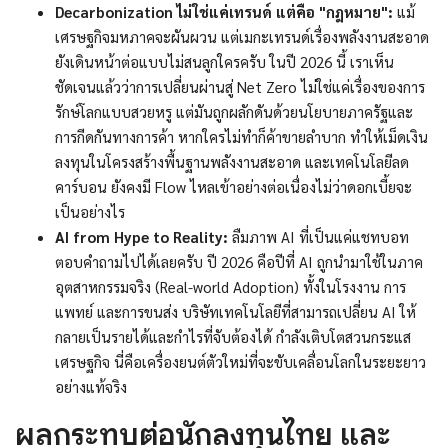
Decarbonization ไม่ใช่แค่เทรนด์ แต่คือ "กฎหมาย":
แม้
เศรษฐกิจมหภาคจะผันผวน แต่เมกะเทรนด์เรื่องพลังงานสะอาด
ยังเดินหน้าต่อแบบไม่สนลูกใครครับ ในปี 2026 นี้ เราเห็น
ชัดเจนแล้วว่าการเปลี่ยนผ่านสู่ Net Zero ไม่ใช่แค่เรื่องของการ
รักษ์โลกแบบสวยหรู แต่มันถูกผลักดันด้วยนโยบายภาครัฐและ
การกีดกันทางการค้า หากใครไม่ทำก็ค้าขายลำบาก ทำให้เม็ดเงิน
ลงทุนในโครงสร้างพื้นฐานพลังงานสะอาด และเทคโนโลยีลด
คาร์บอน ยังคงมี Flow ไหลเข้าอย่างต่อเนื่องไม่ว่าดอกเบี้ยจะ
เป็นอย่างไร
AI from Hype to Reality:
ลืมภาพ AI ที่เป็นแค่แชทบอท
ตอบคำถามไปได้เลยครับ ปี 2026 คือปีที่ AI ถูกนำมาใช้ในภาค
อุตสาหกรรมจริง (Real-world Adoption) ทั้งในโรงงาน การ
แพทย์ และการขนส่ง บริษัทเทคโนโลยีที่สามารถเปลี่ยน AI ให้
กลายเป็นรายได้และกำไรที่จับต้องได้ กำลังเติบโตสวนกระแส
เศรษฐกิจ นี่คือเครื่องยนต์ตัวใหม่ที่จะขับเคลื่อนโลกในระยะยาว
อย่างแท้จริง
ผลกระทบต่อนักลงทุนไทย และ