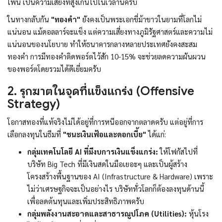
โพ้น เป็นความเสี่ยงที่สูงเกินไปในเวลานี้ครับ
ในทางกลับกัน
"ทองคำ"
ยังคงเป็นพระเอกขี่ม้าขาวในยามที่โลกไม่
แน่นอน แม้ดอลลาร์จะแข็ง แต่ความเสี่ยงทางภูมิรัฐศาสตร์และความไม่
แน่นอนของนโยบาย ทำให้ธนาคารกลางหลายประเทศยังคงสะสม
ทองคำ การมีทองคำติดพอร์ตไว้สัก 10-15% จะช่วยลดความผันผวน
ของพอร์ตโดยรวมได้ดีเยี่ยมครับ
2. รุกฆาตในจุดที่แข็งแกร่ง (Offensive
Strategy)
โอกาสทองที่แท้จริงไม่ได้อยู่ที่การหนีออกจากตลาดครับ แต่อยู่ที่การ
เลือกลงทุนในธีมที่
"ชนะเงินเฟ้อและดอกเบี้ย"
ได้แก่:
กลุ่มเทคโนโลยี AI ที่มีงบการเงินแข็งแกร่ง:
ให้โฟกัสไปที่
บริษัท Big Tech ที่มีเงินสดในมือเยอะๆ และเป็นผู้สร้าง
โครงสร้างพื้นฐานของ AI (Infrastructure & Hardware) เพราะ
ไม่ว่าเศรษฐกิจจะเป็นอย่างไร บริษัททั่วโลกก็ต้องลงทุนด้านนี้
เพื่อลดต้นทุนและเพิ่มประสิทธิภาพครับ
กลุ่มพลังงานสะอาดและสาธารณูปโภค (Utilities):
หุ้นโรง