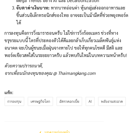
Mega Trends อย่าง AI และ Decarbonization
จับตาค่าเงินบาท:
หากบาทอ่อนค่า หุ้นกลุ่มส่งออกอาหารและ
ชิ้นส่วนอิเล็กทรอนิกส์ของไทย อาจจะเป็นม้ามืดที่ช่วยพยุงพอร์ต
ได้
การลงทุนคือการวิ่งมาราธอนครับ ไม่ใช่การวิ่งร้อยเมตร ช่วงที่ทาง
ขรุขระแบบนี้ ใครที่ประคองตัวได้ดีและกล้าเก็บเกี่ยวเมล็ดพันธุ์แห่ง
อนาคต จะเป็นผู้ชนะเมื่อฝุ่นจางหายไป ขอให้ทุกคนโชคดี มีสติ และ
พอร์ตเขียวสดใสในระยะยาวครับ แล้วพบกันใหม่ในบทความหน้าครับ!
ด้วยความปรารถนาดี,
จากเพื่อนนักลงทุนของคุณ @ Thaimangkang.com
แท็ก:
การลงทุน
เศรษฐกิจโลก
อัตราดอกเบี้ย
AI
พลังงานสะอาด
บทความก่อนหน้า