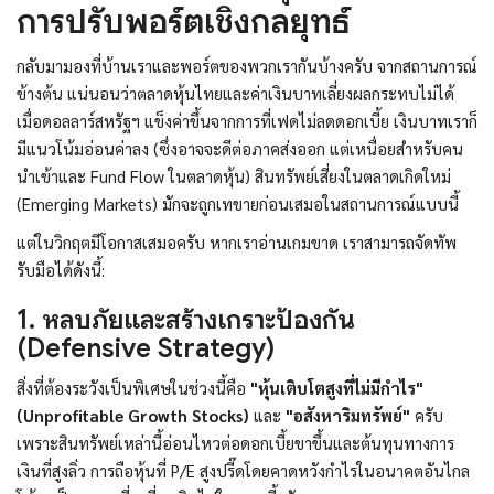
การปรับพอร์ตเชิงกลยุทธ์
กลับมามองที่บ้านเราและพอร์ตของพวกเรากันบ้างครับ จากสถานการณ์
ข้างต้น แน่นอนว่าตลาดหุ้นไทยและค่าเงินบาทเลี่ยงผลกระทบไม่ได้
เมื่อดอลลาร์สหรัฐฯ แข็งค่าขึ้นจากการที่เฟดไม่ลดดอกเบี้ย เงินบาทเราก็
มีแนวโน้มอ่อนค่าลง (ซึ่งอาจจะดีต่อภาคส่งออก แต่เหนื่อยสำหรับคน
นำเข้าและ Fund Flow ในตลาดหุ้น) สินทรัพย์เสี่ยงในตลาดเกิดใหม่
(Emerging Markets) มักจะถูกเทขายก่อนเสมอในสถานการณ์แบบนี้
แต่ในวิกฤตมีโอกาสเสมอครับ หากเราอ่านเกมขาด เราสามารถจัดทัพ
รับมือได้ดังนี้:
1. หลบภัยและสร้างเกราะป้องกัน
(Defensive Strategy)
สิ่งที่ต้องระวังเป็นพิเศษในช่วงนี้คือ
"หุ้นเติบโตสูงที่ไม่มีกำไร"
(Unprofitable Growth Stocks)
และ
"อสังหาริมทรัพย์"
ครับ
เพราะสินทรัพย์เหล่านี้อ่อนไหวต่อดอกเบี้ยขาขึ้นและต้นทุนทางการ
เงินที่สูงลิ่ว การถือหุ้นที่ P/E สูงปรี๊ดโดยคาดหวังกำไรในอนาคตอันไกล