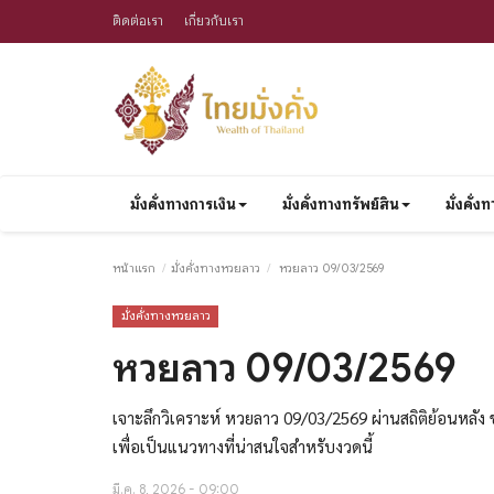
ติดต่อเรา
เกี่ยวกับเรา
มั่งคั่งทางการเงิน
มั่งคั่งทางทรัพย์สิน
มั่งคั่
หน้าแรก
มั่งคั่งทางหวยลาว
หวยลาว 09/03/2569
มั่งคั่งทางหวยลาว
หวยลาว 09/03/2569
เจาะลึกวิเคราะห์ หวยลาว 09/03/2569 ผ่านสถิติย้อนหลัง
เพื่อเป็นแนวทางที่น่าสนใจสำหรับงวดนี้
มี.ค. 8, 2026 - 09:00