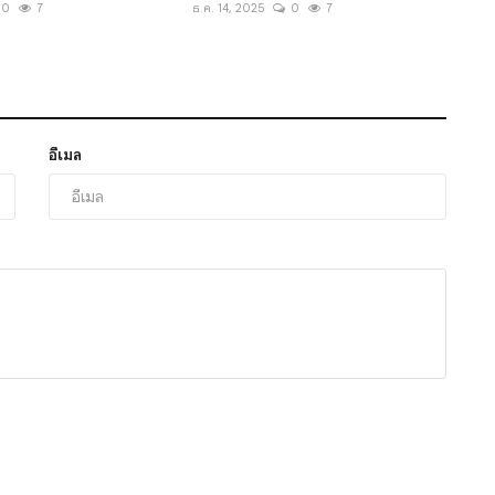
0
7
ธ.ค. 14, 2025
0
7
อีเมล