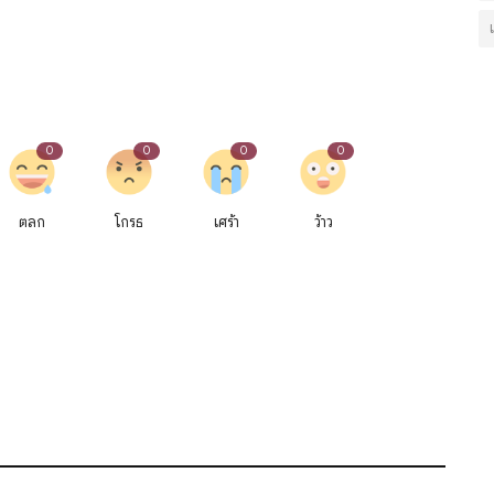
0
0
0
0
ตลก
โกรธ
เศร้า
ว้าว