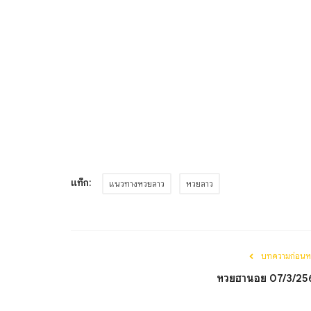
แท็ก:
แนวทางหวยลาว
หวยลาว
บทความก่อนห
หวยฮานอย 07/3/25