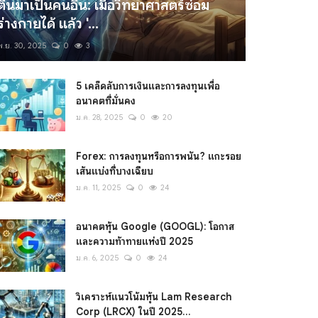
ตื่นมาเป็นคนอื่น: เมื่อวิทยาศาสตร์ซ่อม
ร่างกายได้ แล้ว '...
พ.ย. 30, 2025
0
3
5 เคล็ดลับการเงินและการลงทุนเพื่อ
อนาคตที่มั่นคง
ม.ค. 28, 2025
0
20
Forex: การลงทุนหรือการพนัน? แกะรอย
เส้นแบ่งที่บางเฉียบ
ม.ค. 11, 2025
0
24
อนาคตหุ้น Google (GOOGL): โอกาส
และความท้าทายแห่งปี 2025
ม.ค. 6, 2025
0
24
วิเคราะห์แนวโน้มหุ้น Lam Research
Corp (LRCX) ในปี 2025...