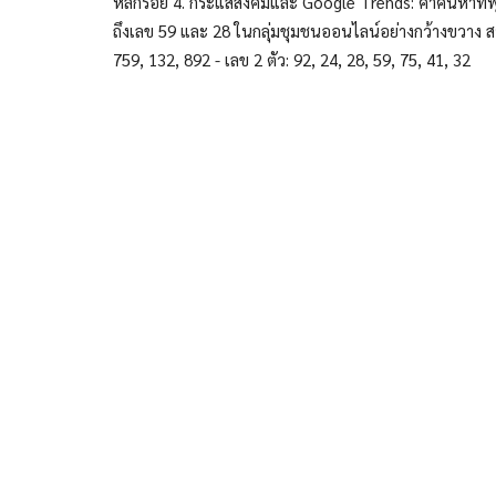
หลักร้อย 4. กระแสสังคมและ Google Trends: คำค้นหาที่พุ่
ถึงเลข 59 และ 28 ในกลุ่มชุมชนออนไลน์อย่างกว้างขวาง สร
759, 132, 892 - เลข 2 ตัว: 92, 24, 28, 59, 75, 41, 32