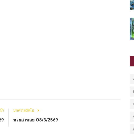
น้า
บทความถัดไป
69
หวยฮานอย 08/3/2569