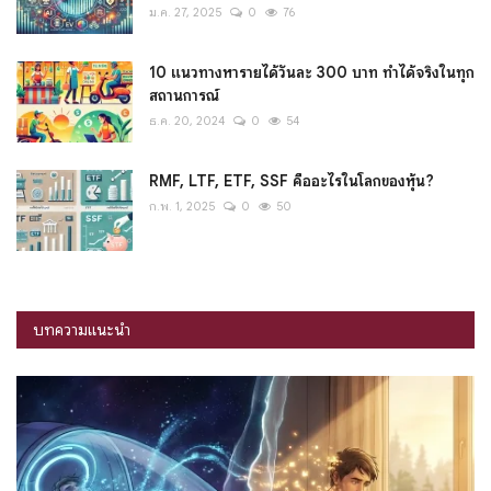
ม.ค. 27, 2025
0
76
10 แนวทางหารายได้วันละ 300 บาท ทำได้จริงในทุก
สถานการณ์
ธ.ค. 20, 2024
0
54
RMF, LTF, ETF, SSF คืออะไรในโลกของหุ้น?
ก.พ. 1, 2025
0
50
บทความแนะนำ