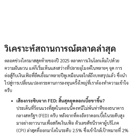
วิเคราะห์สถานการณ์ตลาดล่าสุด
ตลอดช่วงไตรมาสสุดท้ายของปี 2025 ตลาดการเงินโลกเต็มไปด้วย
ความผันผวน แต่ก็เริ่มเห็นแสงสว่างที่ปลายอุโมงค์ในหลายๆ จุด การ
ต่อสู้กับเงินเฟ้อที่ยืดเยื้อมาหลายปีดูเหมือนจะใกล้ถึงบทสรุปแล้ว ซึ่งนำ
ไปสู่การเปลี่ยนแปลงกระดานการลงทุนครั้งใหญ่ที่เราต้องทำความเข้าใจ
ครับ
เสียงกระซิบจาก FED: สิ้นสุดยุคดอกเบี้ยขาขึ้น?
ประเด็นที่ร้อนแรงที่สุดในตอนนี้คงหนีไม่พ้นท่าทีของธนาคาร
กลางสหรัฐฯ (FED) ครับ หลังจากที่คงอัตราดอกเบี้ยในระดับสูง
มาอย่างยาวนานเพื่อสกัดเงินเฟ้อ ตัวเลขดัชนีราคาผู้บริโภค
(CPI) ล่าสุดที่ออกมาโตในระดับ 2.5% ซึ่งเข้าใกล้เป้าหมายที่ 2%