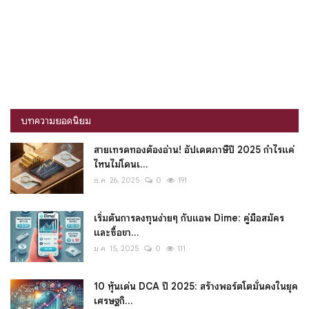
บทความยอดนิยม
สายเทรดทองต้องอ่าน! อัปเดตภาษีปี 2025 กำไรแค่
ไหนไม่โดนเ...
ธ.ค. 26, 2025
0
191
เริ่มต้นการลงทุนง่ายๆ กับแอพ Dime: คู่มือสมัคร
และซื้อขา...
ม.ค. 15, 2025
0
111
10 หุ้นเด่น DCA ปี 2025: สร้างพอร์ตโตมั่นคงในยุค
เศรษฐกิ...