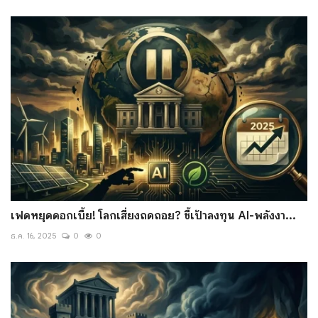
เฟดหยุดดอกเบี้ย! โลกเสี่ยงถดถอย? ชี้เป้าลงทุน AI-พลังงา...
ธ.ค. 16, 2025
0
0