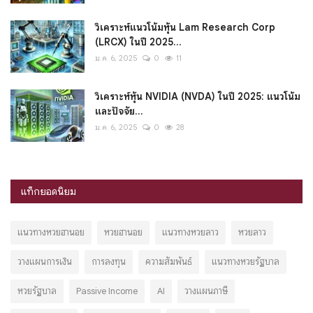
วิเคราะห์แนวโน้มหุ้น Lam Research Corp
(LRCX) ในปี 2025...
ม.ค. 6, 2025
0
11
วิเคราะห์หุ้น NVIDIA (NVDA) ในปี 2025: แนวโน้ม
และปัจจัย...
ม.ค. 6, 2025
0
28
แท็กยอดนิยม
แนวทางหวยฮานอย
หวยฮานอย
แนวทางหวยลาว
หวยลาว
วางแผนการเงิน
การลงทุน
ความสัมพันธ์
แนวทางหวยรัฐบาล
หวยรัฐบาล
Passive Income
AI
วางแผนภาษี