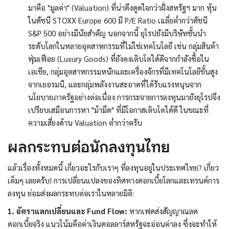
มาคือ "มูลค่า" (Valuation) ที่น่าดึงดูดใจกว่าฝั่งสหรัฐฯ มาก หุ้น
ในดัชนี STOXX Europe 600 มี P/E Ratio เฉลี่ยต่ำกว่าดัชนี
S&P 500 อย่างมีนัยสำคัญ นอกจากนี้ ยุโรปยังมีบริษัทชั้นนำ
ระดับโลกในหลายอุตสาหกรรมที่ไม่ใช่เทคโนโลยี เช่น กลุ่มสินค้า
ฟุ่มเฟือย (Luxury Goods) ที่ยังคงเติบโตได้ดีจากกำลังซื้อใน
เอเชีย, กลุ่มอุตสาหกรรมหนักและเครื่องจักรที่มีเทคโนโลยีขั้นสูง
จากเยอรมนี, และกลุ่มพลังงานสะอาดที่ได้รับแรงหนุนจาก
นโยบายภาครัฐอย่างต่อเนื่อง การกระจายการลงทุนมายังยุโรปจึง
เปรียบเสมือนการหา "ม้ามืด" ที่มีโอกาสเติบโตได้ดี ในขณะที่
ความเสี่ยงด้าน Valuation ต่ำกว่าครับ
ผลกระทบต่อนักลงทุนไทย
แล้วเรื่องทั้งหมดนี้ เกี่ยวอะไรกับเราๆ ที่ลงทุนอยู่ในประเทศไทย? เกี่ยว
เต็มๆ เลยครับ! การเปลี่ยนแปลงของทิศทางดอกเบี้ยโลกและเทรนด์การ
ลงทุน ย่อมส่งผลกระทบต่อเราในหลายมิติ:
1. อัตราแลกเปลี่ยนและ Fund Flow:
หากเฟดส่งสัญญาณลด
ดอกเบี้ยจริง แนวโน้มคือค่าเงินดอลลาร์สหรัฐจะอ่อนค่าลง ซึ่งจะทำให้