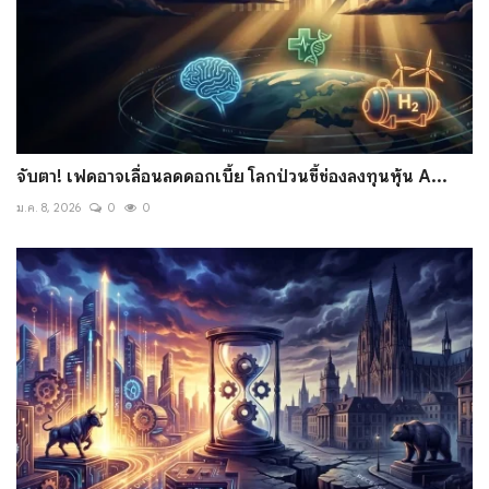
จับตา! เฟดอาจเลื่อนลดดอกเบี้ย โลกป่วนชี้ช่องลงทุนหุ้น A...
ม.ค. 8, 2026
0
0