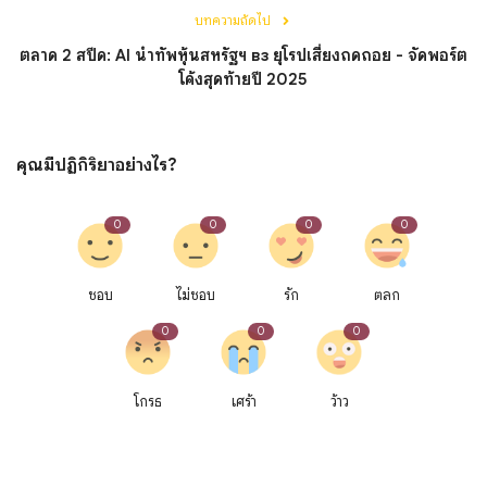
บทความถัดไป
ตลาด 2 สปีด: AI นำทัพหุ้นสหรัฐฯ вз ยุโรปเสี่ยงถดถอย - จัดพอร์ต
โค้งสุดท้ายปี 2025
คุณมีปฏิกิริยาอย่างไร?
0
0
0
0
ชอบ
ไม่ชอบ
รัก
ตลก
0
0
0
โกรธ
เศร้า
ว้าว