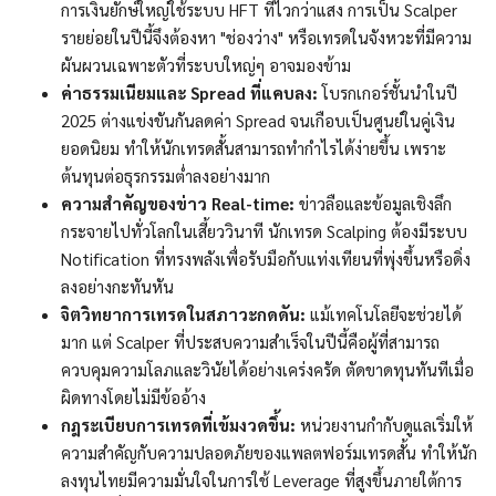
การเงินยักษ์ใหญ่ใช้ระบบ HFT ที่ไวกว่าแสง การเป็น Scalper
รายย่อยในปีนี้จึงต้องหา "ช่องว่าง" หรือเทรดในจังหวะที่มีความ
ผันผวนเฉพาะตัวที่ระบบใหญ่ๆ อาจมองข้าม
ค่าธรรมเนียมและ Spread ที่แคบลง:
โบรกเกอร์ชั้นนำในปี
2025 ต่างแข่งขันกันลดค่า Spread จนเกือบเป็นศูนย์ในคู่เงิน
ยอดนิยม ทำให้นักเทรดสั้นสามารถทำกำไรได้ง่ายขึ้น เพราะ
ต้นทุนต่อธุรกรรมต่ำลงอย่างมาก
ความสำคัญของข่าว Real-time:
ข่าวลือและข้อมูลเชิงลึก
กระจายไปทั่วโลกในเสี้ยววินาที นักเทรด Scalping ต้องมีระบบ
Notification ที่ทรงพลังเพื่อรับมือกับแท่งเทียนที่พุ่งขึ้นหรือดิ่ง
ลงอย่างกะทันหัน
จิตวิทยาการเทรดในสภาวะกดดัน:
แม้เทคโนโลยีจะช่วยได้
มาก แต่ Scalper ที่ประสบความสำเร็จในปีนี้คือผู้ที่สามารถ
ควบคุมความโลภและวินัยได้อย่างเคร่งครัด ตัดขาดทุนทันทีเมื่อ
ผิดทางโดยไม่มีข้ออ้าง
กฎระเบียบการเทรดที่เข้มงวดขึ้น:
หน่วยงานกำกับดูแลเริ่มให้
ความสำคัญกับความปลอดภัยของแพลตฟอร์มเทรดสั้น ทำให้นัก
ลงทุนไทยมีความมั่นใจในการใช้ Leverage ที่สูงขึ้นภายใต้การ