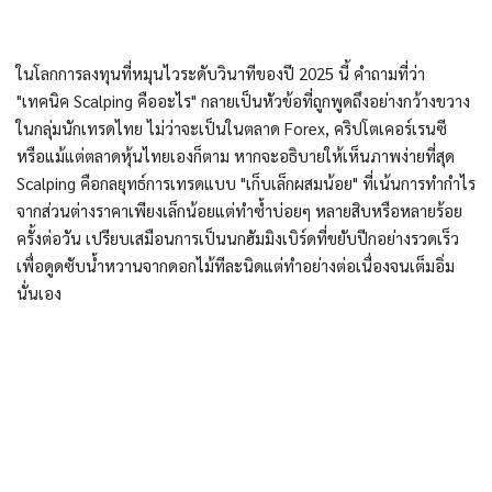
ในโลกการลงทุนที่หมุนไวระดับวินาทีของปี 2025 นี้ คำถามที่ว่า
"เทคนิค Scalping คืออะไร" กลายเป็นหัวข้อที่ถูกพูดถึงอย่างกว้างขวาง
ในกลุ่มนักเทรดไทย ไม่ว่าจะเป็นในตลาด Forex, คริปโตเคอร์เรนซี
หรือแม้แต่ตลาดหุ้นไทยเองก็ตาม หากจะอธิบายให้เห็นภาพง่ายที่สุด
Scalping คือกลยุทธ์การเทรดแบบ "เก็บเล็กผสมน้อย" ที่เน้นการทำกำไร
จากส่วนต่างราคาเพียงเล็กน้อยแต่ทำซ้ำบ่อยๆ หลายสิบหรือหลายร้อย
ครั้งต่อวัน เปรียบเสมือนการเป็นนกฮัมมิงเบิร์ดที่ขยับปีกอย่างรวดเร็ว
เพื่อดูดซับน้ำหวานจากดอกไม้ทีละนิดแต่ทำอย่างต่อเนื่องจนเต็มอิ่ม
นั่นเอง