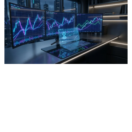
มั่งคั่งทางสลากกินแบ่งรัฐบาล
มั่งคั่งทางหวยลาว