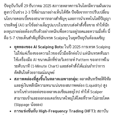
ปัจจุบันวันที่ 29 ธันวาคม 2025 สภาวะตลาดการเงินโลกมีความผันผวน
สูงกว่าในช่วง 2-3 ปีที่ผ่านมาอย่างเห็นได้ชัด ปัจจัยจากการปรับเปลี่ยน
นโยบายดอกเบี้ยของธนาคารกลางสำคัญๆ และการนำเทคโนโลยีปัญญา
ประดิษฐ์ (AI) มาใช้อย่างเต็มรูปแบบในระบบส่งคำสั่งซื้อขาย ทำให้นัก
ลงทุนรายย่อยต้องปรับตัวอย่างหนักเพื่อความอยู่รอดและความมั่งคั่ง นี่
คือ 5-7 ประเด็นสำคัญที่นักเทรด Scalping ในยุคปัจจุบันต้องเผชิญ:
ยุคทองของ AI Scalping Bots:
ในปี 2025 การเทรด Scalping
ไม่ใช่แค่เรื่องของความไวของนิ้วมืออีกต่อไป แต่นักเทรดหันมา
ใช้เครื่องมือ AI ขนาดเล็กที่ช่วยวิเคราะห์ Pattern ของกราฟใน
ระดับนาที (1-Minute Chart) และส่งคำสั่งได้แม่นยำกว่าการ
ตัดสินใจด้วยอารมณ์มนุษย์
สภาพคล่องที่สูงขึ้นในตลาดเฉพาะกลุ่ม:
ตลาดสินทรัพย์ดิจิทัล
และคู่เงินหลักมีความหนาแน่นของสภาพคล่อง (Liquidity) สูง
มากในช่วงรอยต่อของตลาดเอเชียและยุโรป ทำให้ Scalper
สามารถเข้าและออกออเดอร์ขนาดใหญ่ได้โดยที่ราคาไม่กระโดด
(Slippage น้อยลง)
การแข่งขันกับ High-Frequency Trading (HFT):
สถาบัน