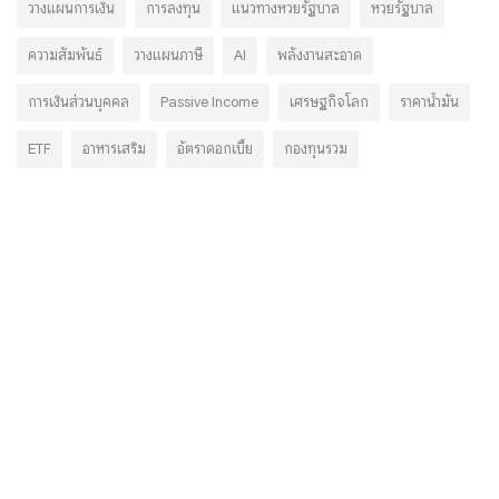
วางแผนการเงิน
การลงทุน
แนวทางหวยรัฐบาล
หวยรัฐบาล
ความสัมพันธ์
วางแผนภาษี
AI
พลังงานสะอาด
การเงินส่วนบุคคล
Passive Income
เศรษฐกิจโลก
ราคาน้ำมัน
ETF
อาหารเสริม
อัตราดอกเบี้ย
กองทุนรวม