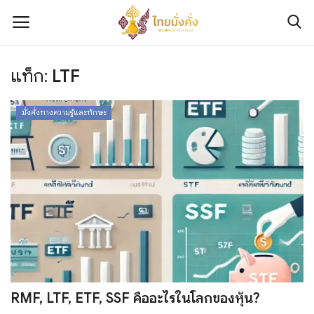
แท็ก:
LTF
เข้าสู่ระบบ
ลงทะเบียน
มั่งคั่งทางความรู้และทักษะ
ติดต่อเรา
เกี่ยวกับเรา
มั่งคั่งทางการเงิน
มั่งคั่งทางทรัพย์สิน
มั่งคั่งทางความรู้และทักษะ
RMF, LTF, ETF, SSF คืออะไรในโลกของหุ้น?
มั่งคั่งทางข่าวสาร