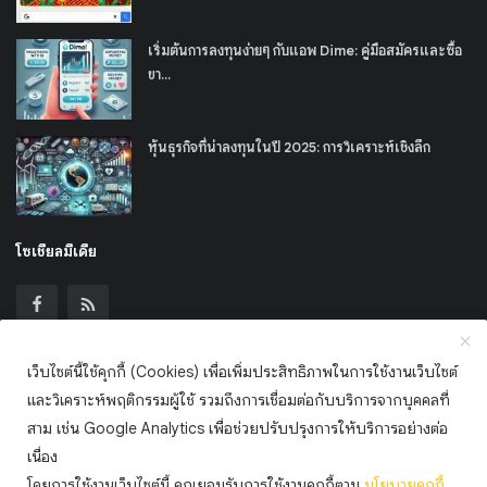
เริ่มต้นการลงทุนง่ายๆ กับแอพ Dime: คู่มือสมัครและซื้อ
ขา...
หุ้นธุรกิจที่น่าลงทุนในปี 2025: การวิเคราะห์เชิงลึก
โซเชียลมีเดีย
เว็บไซต์นี้ใช้คุกกี้ (Cookies) เพื่อเพิ่มประสิทธิภาพในการใช้งานเว็บไซต์
เข้าร่วมจดหมายข่าวของเรา
และวิเคราะห์พฤติกรรมผู้ใช้ รวมถึงการเชื่อมต่อกับบริการจากบุคคลที่
สาม เช่น Google Analytics เพื่อช่วยปรับปรุงการให้บริการอย่างต่อ
สมัครสมาชิก
เนื่อง
โดยการใช้งานเว็บไซต์นี้ คุณยอมรับการใช้งานคุกกี้ตาม
นโยบาย
คุกกี้