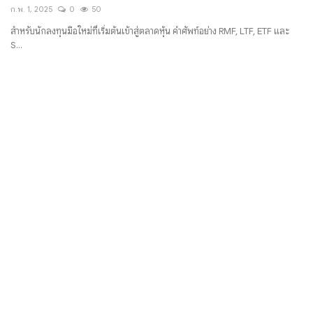
ก.พ. 1, 2025
0
50
มั่งคั่งทางสลากกินแบ่งรัฐบาล
สำหรับนักลงทุนมือใหม่ที่เริ่มต้นเข้าสู่ตลาดหุ้น คำศัพท์อย่าง RMF, LTF, ETF และ
S...
มั่งคั่งทางหวยลาว