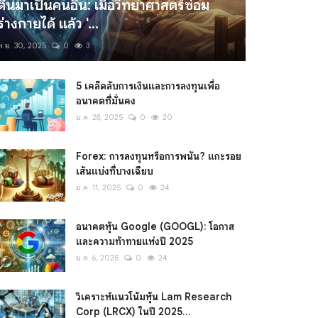
ตื่นมาเป็นคนอื่น: เมื่อวิทยาศาสตร์ซ่อม
ร่างกายได้ แล้ว '...
พ.ย. 30, 2025
0
3
5 เคล็ดลับการเงินและการลงทุนเพื่อ
อนาคตที่มั่นคง
ม.ค. 28, 2025
0
20
Forex: การลงทุนหรือการพนัน? แกะรอย
เส้นแบ่งที่บางเฉียบ
ม.ค. 11, 2025
0
24
อนาคตหุ้น Google (GOOGL): โอกาส
และความท้าทายแห่งปี 2025
ม.ค. 6, 2025
0
24
วิเคราะห์แนวโน้มหุ้น Lam Research
Corp (LRCX) ในปี 2025...