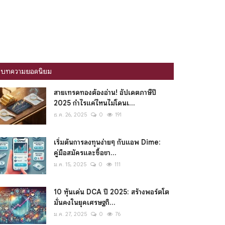
บทความยอดนิยม
สายเทรดทองต้องอ่าน! อัปเดตภาษีปี
2025 กำไรแค่ไหนไม่โดนเ...
ธ.ค. 26, 2025
0
191
เริ่มต้นการลงทุนง่ายๆ กับแอพ Dime:
คู่มือสมัครและซื้อขา...
ม.ค. 15, 2025
0
111
10 หุ้นเด่น DCA ปี 2025: สร้างพอร์ตโต
มั่นคงในยุคเศรษฐกิ...
ม.ค. 27, 2025
0
76