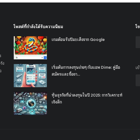
โพสต์ที่กำลังได้รับความนิยม
โซ
เกมต้อนรับปีมะเส็งจาก Google
ร
ริง
เริ่มต้นการลงทุนง่ายๆ กับแอพ Dime: คู่มือ
เข
อ
สมัครและซื้อขา...
หุ้นธุรกิจที่น่าลงทุนในปี 2025: การวิเคราะห์
เชิงลึก