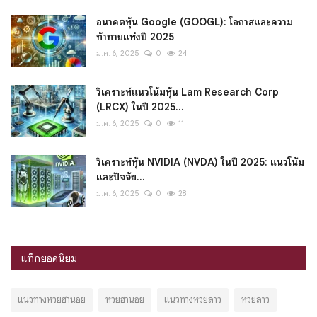
อนาคตหุ้น Google (GOOGL): โอกาสและความ
ท้าทายแห่งปี 2025
ม.ค. 6, 2025
0
24
วิเคราะห์แนวโน้มหุ้น Lam Research Corp
(LRCX) ในปี 2025...
ม.ค. 6, 2025
0
11
วิเคราะห์หุ้น NVIDIA (NVDA) ในปี 2025: แนวโน้ม
และปัจจัย...
ม.ค. 6, 2025
0
28
แท็กยอดนิยม
แนวทางหวยฮานอย
หวยฮานอย
แนวทางหวยลาว
หวยลาว