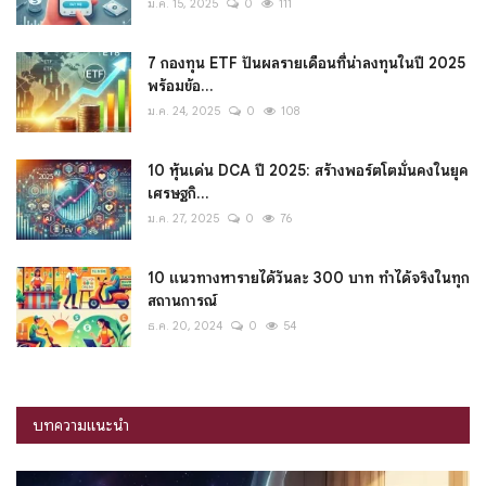
ม.ค. 15, 2025
0
111
7 กองทุน ETF ปันผลรายเดือนที่น่าลงทุนในปี 2025
พร้อมข้อ...
ม.ค. 24, 2025
0
108
10 หุ้นเด่น DCA ปี 2025: สร้างพอร์ตโตมั่นคงในยุค
เศรษฐกิ...
ม.ค. 27, 2025
0
76
10 แนวทางหารายได้วันละ 300 บาท ทำได้จริงในทุก
สถานการณ์
ธ.ค. 20, 2024
0
54
บทความแนะนำ