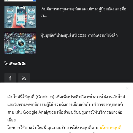
เริ่มต้นการลงทุนง่ายๆ กับแอพ Dime: คู่มือสมัครและซื้อ
ขา...
หุ้นธุรกิจที่น่าลงทุนในปี 2025: การวิเคราะห์เชิงลึก
โซเชียลมีเดีย
เว็บไซต์นี้ใช้คุกกี้ (Cookies) เพื่อเพิ่มประสิทธิภาพในการใช้งานเว็บไซต์
เข้าร่วมจดหมายข่าวของเรา
และวิเคราะห์พฤติกรรมผู้ใช้ รวมถึงการเชื่อมต่อกับบริการจากบุคคลที่
สาม เช่น Google Analytics เพื่อช่วยปรับปรุงการให้บริการอย่างต่อ
สมัครสมาชิก
เนื่อง
โดยการใช้งานเว็บไซต์นี้ คุณยอมรับการใช้งานคุกกี้ตาม
นโยบาย
คุกกี้