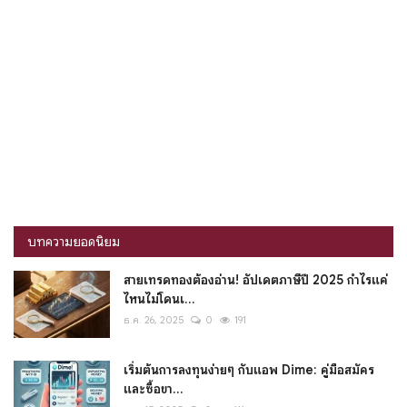
บทความยอดนิยม
สายเทรดทองต้องอ่าน! อัปเดตภาษีปี 2025 กำไรแค่
ไหนไม่โดนเ...
ธ.ค. 26, 2025
0
191
เริ่มต้นการลงทุนง่ายๆ กับแอพ Dime: คู่มือสมัคร
และซื้อขา...