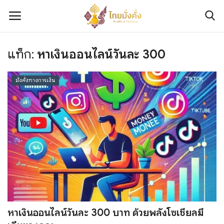
แท็ก:
หาเงินออนไลน์วันละ 300
เข้าสู่ระบบ
ลงทะเบียน
มั่งคั่งทางการเงิน
ติดต่อเรา
เกี่ยวกับเรา
มั่งคั่งทางการเงิน
มั่งคั่งทางทรัพย์สิน
มั่งคั่งทางความรู้และทักษะ
หาเงินออนไลน์วันละ 300 บาท ด้วยพลังโซเชียลมี
มั่งคั่งทางข่าวสาร