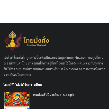
เว็บไซต์ ไทยมั่งคั่ง ถูกสร้างขึ้นเพื่อเป็นแหล่งข้อมูลด้านการเงินและการลงทุนที่ครบ
วงจรสำหรับคนไทย เรามุ่งเน้นให้ความรู้ที่เข้าใจง่าย ใช้ได้จริง และเหมาะกับทุกช่วง
วัย ไม่ว่าคุณจะเริ่มต้นวางแผนการเงินส่วนตัว หรือต้องการต่อยอดการลงทุนเพื่อสร้าง
ความมั่นคงในระยะยาว
โพสต์ที่กำลังได้รับความนิยม
เกมต้อนรับปีมะเส็งจาก Google