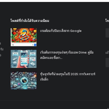
โพสต์ที่กำลังได้รับความนิยม
โซ
เกมต้อนรับปีมะเส็งจาก Google
ร
ริง
เริ่มต้นการลงทุนง่ายๆ กับแอพ Dime: คู่มือ
เข
อ
สมัครและซื้อขา...
หุ้นธุรกิจที่น่าลงทุนในปี 2025: การวิเคราะห์
เชิงลึก