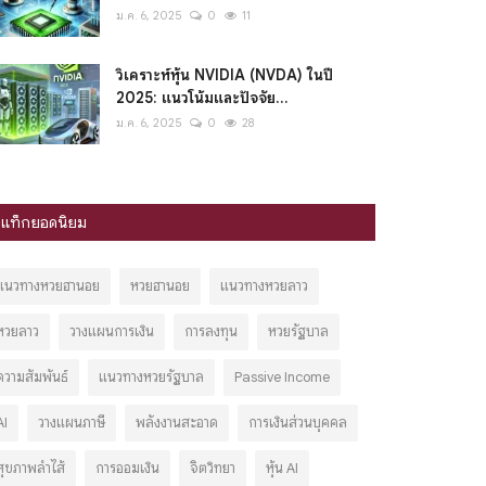
ม.ค. 6, 2025
0
11
วิเคราะห์หุ้น NVIDIA (NVDA) ในปี
2025: แนวโน้มและปัจจัย...
ม.ค. 6, 2025
0
28
แท็กยอดนิยม
แนวทางหวยฮานอย
หวยฮานอย
แนวทางหวยลาว
หวยลาว
วางแผนการเงิน
การลงทุน
หวยรัฐบาล
ความสัมพันธ์
แนวทางหวยรัฐบาล
Passive Income
AI
วางแผนภาษี
พลังงานสะอาด
การเงินส่วนบุคคล
สุขภาพลำไส้
การออมเงิน
จิตวิทยา
หุ้น AI