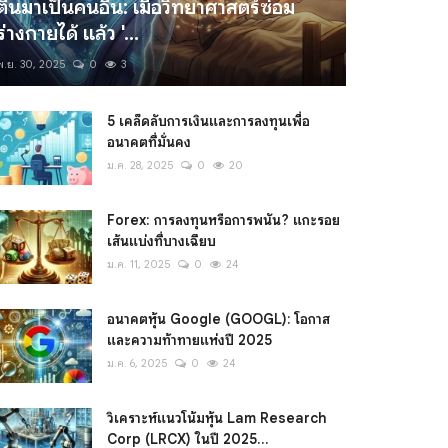
ตื่นมาเป็นคนอื่น: เมื่อวิทยาศาสตร์ซ่อม
ร่างกายได้ แล้ว '...
พ.ย. 30, 2025
0
3
5 เคล็ดลับการเงินและการลงทุนเพื่อ
อนาคตที่มั่นคง
ม.ค. 28, 2025
0
20
Forex: การลงทุนหรือการพนัน? แกะรอย
เส้นแบ่งที่บางเฉียบ
ม.ค. 11, 2025
0
24
อนาคตหุ้น Google (GOOGL): โอกาส
และความท้าทายแห่งปี 2025
ม.ค. 6, 2025
0
24
วิเคราะห์แนวโน้มหุ้น Lam Research
Corp (LRCX) ในปี 2025...