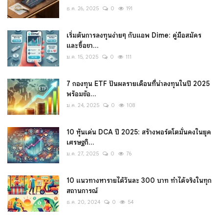
ธ.ค. 26, 2025
0
191
เริ่มต้นการลงทุนง่ายๆ กับแอพ Dime: คู่มือสมัคร
และซื้อขา...
ม.ค. 15, 2025
0
111
7 กองทุน ETF ปันผลรายเดือนที่น่าลงทุนในปี 2025
พร้อมข้อ...
ม.ค. 24, 2025
0
108
10 หุ้นเด่น DCA ปี 2025: สร้างพอร์ตโตมั่นคงในยุค
เศรษฐกิ...
ม.ค. 27, 2025
0
76
10 แนวทางหารายได้วันละ 300 บาท ทำได้จริงในทุก
สถานการณ์
ธ.ค. 20, 2024
0
54