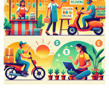
มั่งคั่งทางสลากกินแบ่งรัฐบาล
มั่งคั่งทางหวยลาว