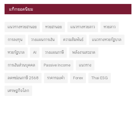
แท็กยอดนิยม
แนวทางหวยฮานอย
หวยฮานอย
แนวทางหวยลาว
หวยลาว
การลงทุน
วางแผนการเงิน
ความสัมพันธ์
แนวทางหวยรัฐบาล
หวยรัฐบาล
AI
วางแผนภาษี
พลังงานสะอาด
การเงินส่วนบุคคล
Passive Income
แนวทาง
ลดหย่อนภาษี 2568
ราคาทองคำ
Forex
Thai ESG
เศรษฐกิจโลก