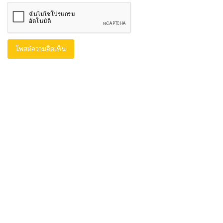
โพสต์ความคิดเห็น