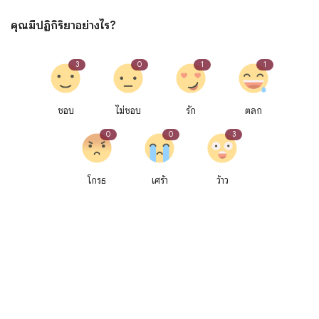
คุณมีปฏิกิริยาอย่างไร?
3
0
1
1
ชอบ
ไม่ชอบ
รัก
ตลก
0
0
3
โกรธ
เศร้า
ว้าว