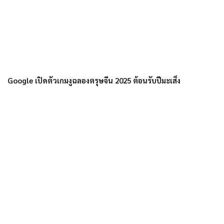
Google เปิดตัวเกมงูฉลองตรุษจีน 2025 ต้อนรับปีมะเส็ง