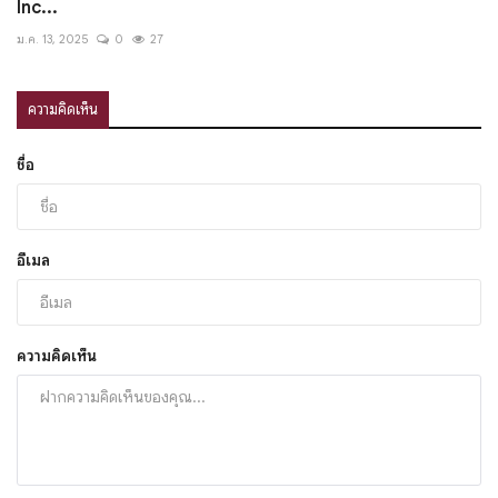
Inc...
ม.ค. 13, 2025
0
27
ความคิดเห็น
ชื่อ
อีเมล
ความคิดเห็น